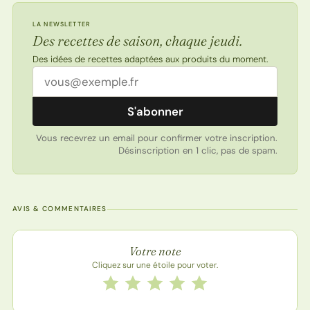
LA NEWSLETTER
Des recettes de saison, chaque jeudi.
Des idées de recettes adaptées aux produits du moment.
Adresse email
S'abonner
Vous recevrez un email pour confirmer votre inscription.
Désinscription en 1 clic, pas de spam.
AVIS & COMMENTAIRES
Note de la recette
Votre note
Cliquez sur une étoile pour voter.
Notez cette recette de 1 à 5 étoiles
1 étoile
2 étoiles
3 étoiles
4 étoiles
5 étoiles