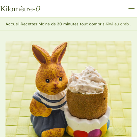
Kilomètre
-0
Kilomètre-0
Accueil
›
Recettes
›
Moins de 30 minutes tout compris
›
Kiwi au crabe et à la chantilly