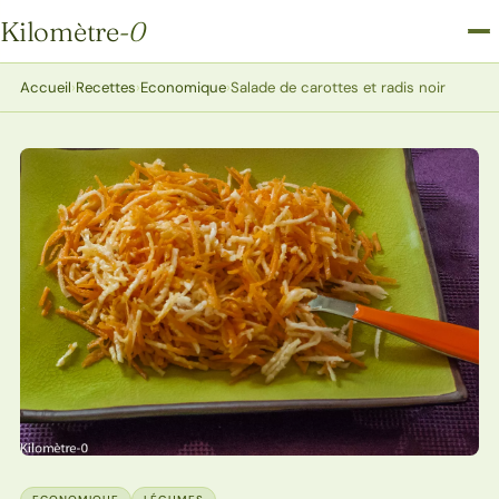
Kilomètre
-0
Kilomètre-0
Accueil
›
Recettes
›
Economique
›
Salade de carottes et radis noir