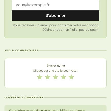
Adresse email
S'abonner
Vous recevrez un email pour confirmer votre inscription.
Désinscription en 1 clic, pas de spam.
AVIS & COMMENTAIRES
Note de la recette
Votre note
Cliquez sur une étoile pour voter.
Notez cette recette de 1 à 5 étoiles
1 étoile
2 étoiles
3 étoiles
4 étoiles
5 étoiles
LAISSER UN COMMENTAIRE
Votre adresse e-mail ne sera pas publiée. Les champs