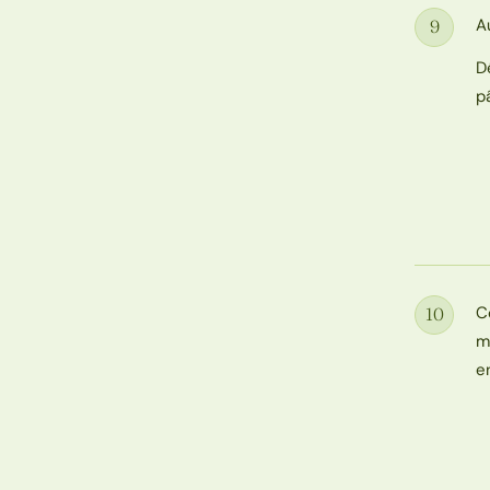
A
9
Étape
D
p
C
10
Étape
m
e