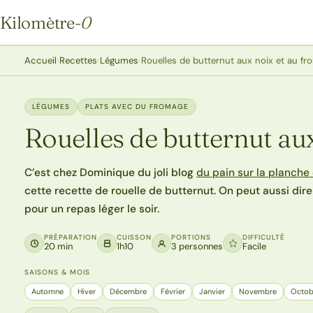
Kilomètre
-0
Kilomètre-0
Accueil
›
Recettes
›
Légumes
›
Rouelles de butternut aux noix et au f
LÉGUMES
PLATS AVEC DU FROMAGE
Rouelles de butternut au
C’est chez Dominique du joli blog
du pain sur la planche
cette recette de rouelle de butternut. On peut aussi dire
pour un repas léger le soir.
PRÉPARATION
CUISSON
PORTIONS
DIFFICULTÉ
20 min
1h10
3 personnes
Facile
SAISONS & MOIS
Automne
Hiver
Décembre
Février
Janvier
Novembre
Octob