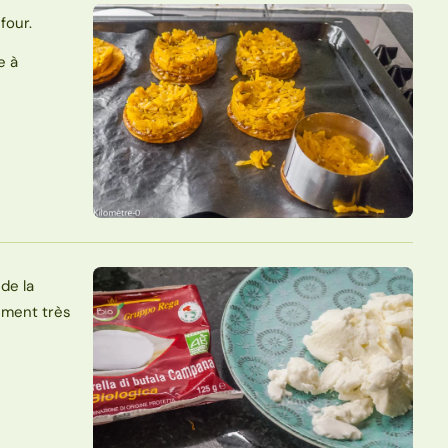
four.
e à
de la
aiment très