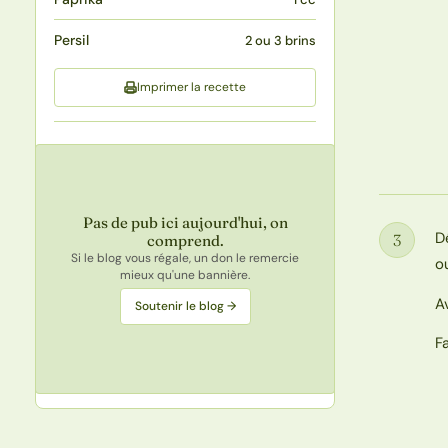
Persil
2 ou 3 brins
Imprimer la recette
Pas de pub ici aujourd'hui, on
D
3
comprend.
Étape
Si le blog vous régale, un don le remercie
o
mieux qu'une bannière.
A
Soutenir le blog →
F