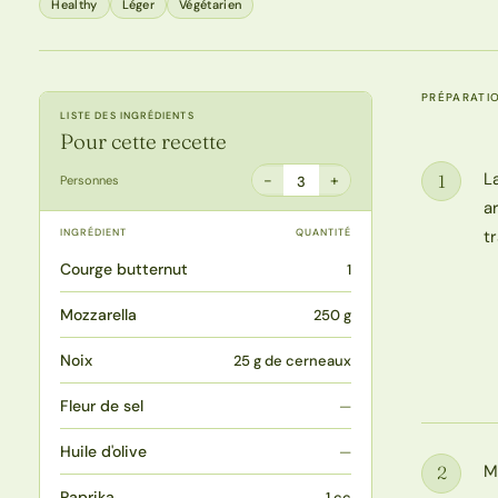
Healthy
Léger
Végétarien
PRÉPARATI
LISTE DES INGRÉDIENTS
Pour cette recette
L
1
−
+
Personnes
3
Étape
a
INGRÉDIENT
QUANTITÉ
t
Courge butternut
1
Mozzarella
250 g
Noix
25 g de cerneaux
Fleur de sel
—
Huile d'olive
—
M
2
Étape
Paprika
1 cc