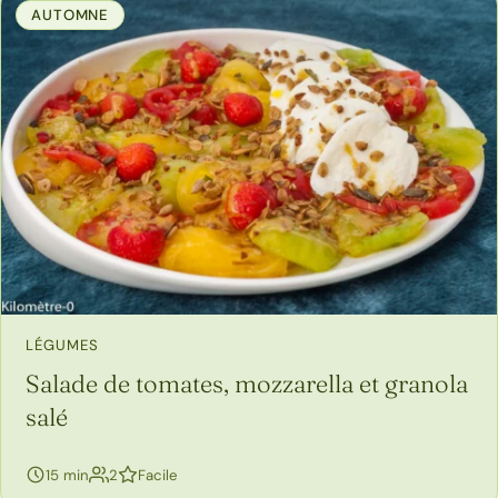
AUTOMNE
LÉGUMES
Salade de tomates, mozzarella et granola
salé
personnes
15 min
2
Facile