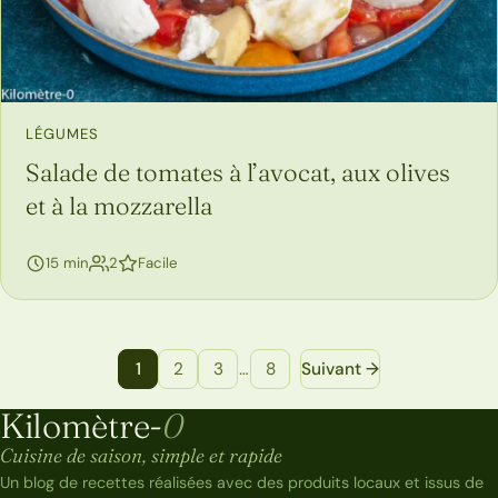
LÉGUMES
Salade de tomates à l’avocat, aux olives
et à la mozzarella
personnes
15 min
2
Facile
Navigation entre les pages de recettes
1
2
3
…
8
Suivant →
Kilomètre-
0
Kilomètre-0
Cuisine de saison, simple et rapide
Un blog de recettes réalisées avec des produits locaux et issus de