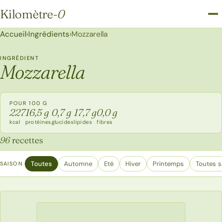
Kilomètre
-0
Kilomètre-0
Accueil
›
Ingrédients
›
Mozzarella
INGRÉDIENT
Mozzarella
POUR 100 G
227
16,5 g
0,7 g
17,7 g
0,0 g
kcal
protéines
glucides
lipides
fibres
96
recettes
Toutes
Automne
Eté
Hiver
Printemps
Toutes s
SAISON