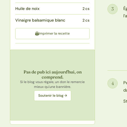
É
Huile de noix
3
2 cs
Étape
l
Vinaigre balsamique blanc
2 cs
Imprimer la recette
Pas de pub ici aujourd'hui, on
comprend.
Si le blog vous régale, un don le remercie
P
4
Étape
mieux qu'une bannière.
d
Soutenir le blog →
S