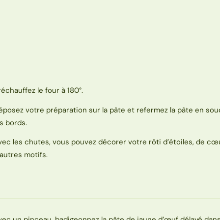
réchauffez le four à 180°.
éposez votre préparation sur la pâte et refermez la pâte en sou
es bords.
vec les chutes, vous pouvez décorer votre rôti d’étoiles, de cœ
’autres motifs.
vec un pinceau, badigeonnez la pâte de jaune d’œuf délayé dan