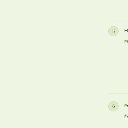
M
5
Étape
R
P
6
Étape
É