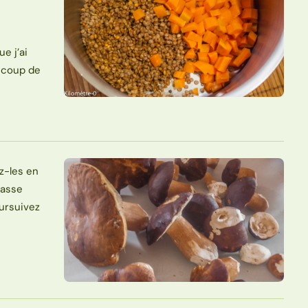
ue j’ai
ucoup de
z-les en
rasse
oursuivez