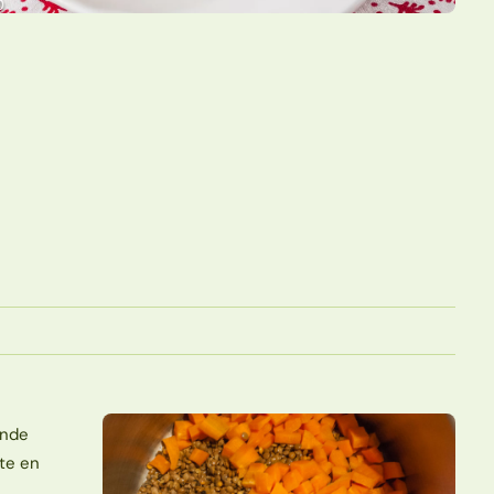
ande
tte en