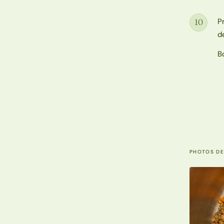
P
10
Étape
d
B
PHOTOS DE