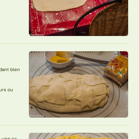
dant bien
urs ou
s une cc