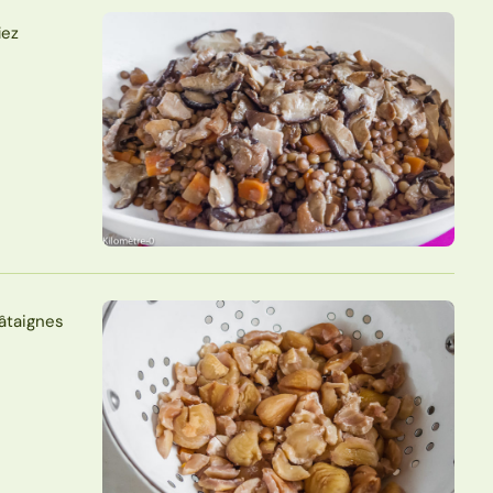
iez
hâtaignes