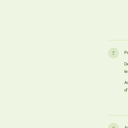
P
7
Étape
D
l
A
d
A