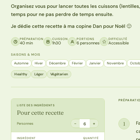
Organisez vous pour lancer toutes les cuissons (lentill
temps pour ne pas perdre de temps ensuite.
Je dédie cette recette à ma copine Dan pour Noël 🙂
PRÉPARATION
CUISSON
PORTIONS
DIFFICULTÉ
40 min
1h30
6 personnes
Accessible
SAISONS & MOIS
Automne
Hiver
Décembre
Février
Janvier
Novembre
Octob
Healthy
Léger
Végétarien
PRÉPARATI
LISTE DES INGRÉDIENTS
Pour cette recette
F
1
−
+
Personnes
6
Étape
c
INGRÉDIENT
QUANTITÉ
p