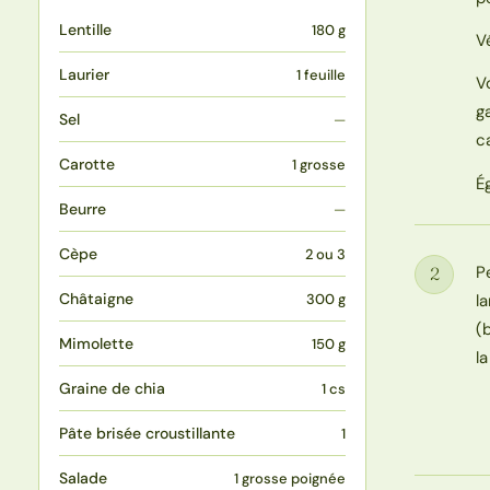
Lentille
180 g
V
Laurier
1 feuille
V
g
Sel
—
c
Carotte
1 grosse
É
Beurre
—
Cèpe
2 ou 3
P
2
Étape
Châtaigne
l
300 g
(
Mimolette
150 g
l
Graine de chia
1 cs
Pâte brisée croustillante
1
Salade
1 grosse poignée