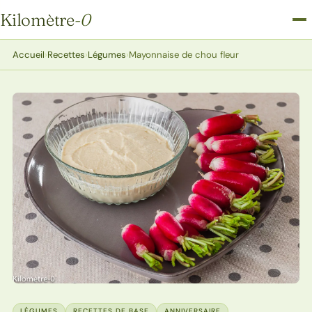
Kilomètre
-0
Kilomètre-0
Accueil
›
Recettes
›
Légumes
›
Mayonnaise de chou fleur
LÉGUMES
RECETTES DE BASE
ANNIVERSAIRE