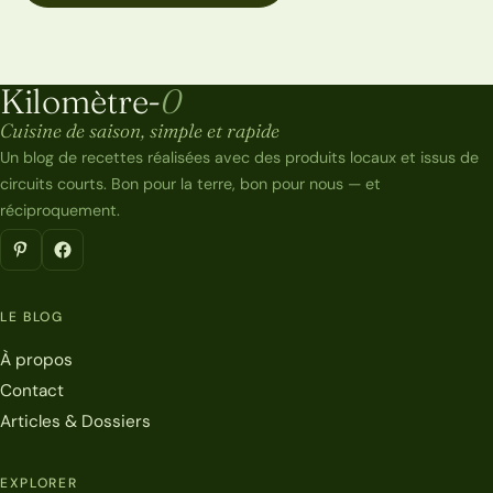
Kilomètre-
0
Kilomètre-0
Cuisine de saison, simple et rapide
Un blog de recettes réalisées avec des produits locaux et issus de
circuits courts. Bon pour la terre, bon pour nous — et
réciproquement.
LE BLOG
À propos
Contact
Articles & Dossiers
EXPLORER