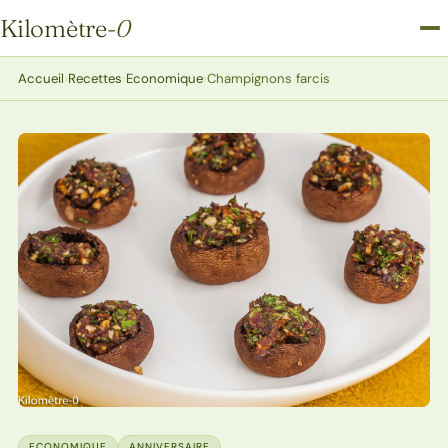
Kilomètre
-0
Kilomètre-0
Accueil
›
Recettes
›
Economique
›
Champignons farcis
ECONOMIQUE
ANNIVERSAIRE