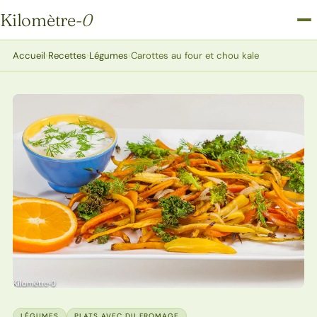
Kilomètre
-0
Kilomètre-0
Accueil
›
Recettes
›
Légumes
›
Carottes au four et chou kale
LÉGUMES
PLATS AVEC DU FROMAGE