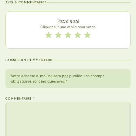
AVIS & COMMENTAIRES
Note de la recette
Votre note
Cliquez sur une étoile pour voter.
Notez cette recette de 1 à 5 étoiles
1 étoile
2 étoiles
3 étoiles
4 étoiles
5 étoiles
LAISSER UN COMMENTAIRE
Votre adresse e-mail ne sera pas publiée. Les champs
obligatoires sont indiqués avec *
COMMENTAIRE
*