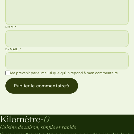
NOM
*
E-MAIL
*
Me prévenir par e-mail si quelqu'un répond à mon commentaire
Publier le commentaire
→
Kilomètre-
0
Kilomètre-0
Cuisine de saison, simple et rapide