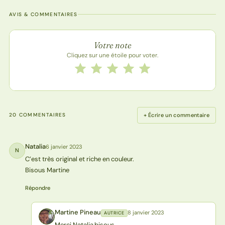
AVIS & COMMENTAIRES
Note de la recette
Votre note
Cliquez sur une étoile pour voter.
Notez cette recette de 1 à 5 étoiles
1 étoile
2 étoiles
3 étoiles
4 étoiles
5 étoiles
+ Écrire un commentaire
20 COMMENTAIRES
Natalia
6 janvier 2023
N
C’est très original et riche en couleur.
Bisous Martine
Répondre
Martine Pineau
8 janvier 2023
AUTRICE
MP
Merci Natalia,bisous