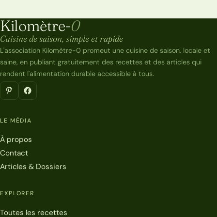
Kilomètre-
0
Kilomètre-0
Cuisine de saison, simple et rapide
L'association Kilomètre-0 promeut une cuisine de saison, locale et
saine, en publiant gratuitement des recettes et des articles qui
rendent l'alimentation durable accessible à tous.
LE MÉDIA
À propos
Contact
Articles & Dossiers
EXPLORER
Toutes les recettes