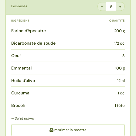
−
+
Personnes
6
INGRÉDIENT
QUANTITÉ
Farine d'épeautre
200 g
Bicarbonate de soude
1/2 cc
Oeuf
3
Emmental
100 g
Huile d'olive
12 cl
Curcuma
1 cc
Brocoli
1 tête
Sel et poivre
Imprimer la recette