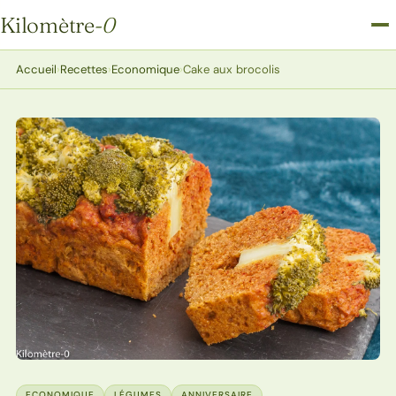
Kilomètre
-0
Kilomètre-0
Accueil
›
Recettes
›
Economique
›
Cake aux brocolis
ECONOMIQUE
LÉGUMES
ANNIVERSAIRE