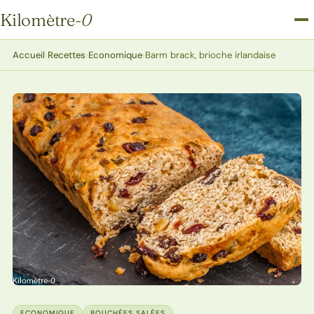
Kilomètre
-0
Kilomètre-0
Accueil
›
Recettes
›
Economique
›
Barm brack, brioche irlandaise
ECONOMIQUE
BOUCHÉES SALÉES