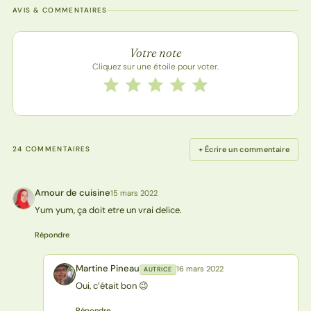
AVIS & COMMENTAIRES
Note de la recette
Votre note
Cliquez sur une étoile pour voter.
Notez cette recette de 1 à 5 étoiles
1 étoile
2 étoiles
3 étoiles
4 étoiles
5 étoiles
+ Écrire un commentaire
24 COMMENTAIRES
Amour de cuisine
15 mars 2022
AC
Yum yum, ça doit etre un vrai delice.
Répondre
Martine Pineau
16 mars 2022
AUTRICE
MP
Oui, c’était bon 😉
Répondre