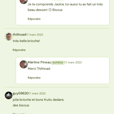
Je te comprends Jackie, toi aussi tu as fait un très
beau dessert 🙂 Bisous
Répondre
thithoad
17 mars 2022
T
très belle brioche!
Répondre
Martine Pineau
17 mars 2022
AUTRICE
MP
Merci Thithoad
Répondre
guy59620
17 mars 2022
G
jolie brioche et bons fruits dedans
des bisous