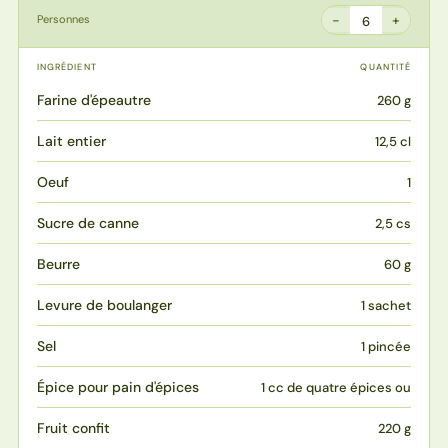
−
+
Personnes
6
INGRÉDIENT
QUANTITÉ
Farine d'épeautre
260 g
Lait entier
12,5 cl
Oeuf
1
Sucre de canne
2,5 cs
Beurre
60 g
Levure de boulanger
1 sachet
Sel
1 pincée
Épice pour pain d'épices
1 cc de quatre épices ou
Fruit confit
220 g