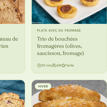
PLATS AVEC DU FROMAGE
âteau de
Trio de bouchées
rien
fromagères (olives,
saucisson, fromage)
personnes
30 min
4/6
Facile
HIVER