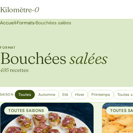
Kilomètre
-0
Kilomètre-0
Accueil
›
Formats
›
Bouchées salées
FORMAT
Bouchées
salées
495
recettes
Toutes
Automne
Eté
Hiver
Printemps
Toutes s
SAISON
TOUTES SAISONS
TOUTES S