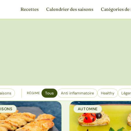
Recettes
Calendrier des saisons
Catégories de 
aisons
Tous
Anti inflammatoire
Healthy
Léger
RÉGIME
AISONS
AUTOMNE