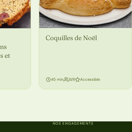
Coquilles de Noël
ans
s et
personnes
45 min
6/8
Accessible
NOS ENGAGEMENTS