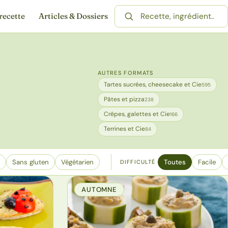
recette
Articles & Dossiers
Rechercher une recette
AUTRES FORMATS
Tartes sucrées, cheesecake et Cie
595
Pâtes et pizza
238
Crêpes, galettes et Cie
166
Terrines et Cie
84
Sans gluten
Végétarien
Toutes
Facile
DIFFICULTÉ
AUTOMNE