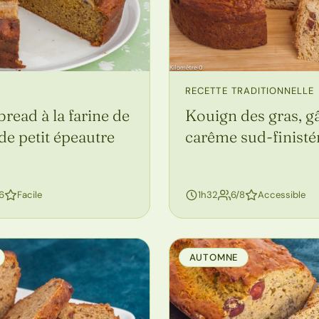
RECETTE TRADITIONNELLE
read à la farine de
Kouign des gras, g
 de petit épeautre
carême sud-finisté
personnes
6
Facile
1h32
6/8
Accessible
AUTOMNE