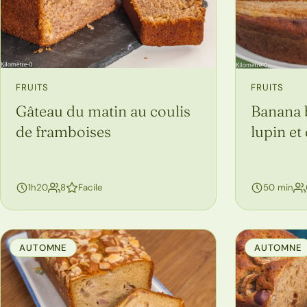
FRUITS
FRUITS
Gâteau du matin au coulis
Banana b
de framboises
lupin et
personnes
1h20
8
Facile
50 min
AUTOMNE
AUTOMNE