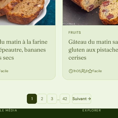
FRUITS
u matin à la farine
Gâteau du matin s
 épeautre, bananes
gluten aux pistache
s secs
cerises
sonnes
personnes
Facile
1h05
6
Facile
1
2
3
…
42
Suivant →
LE MÉDIA
EXPLORER