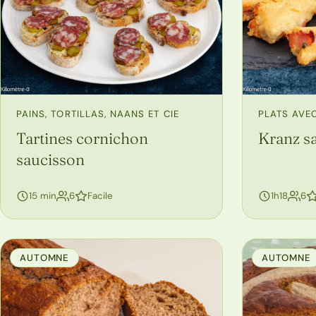
PAINS, TORTILLAS, NAANS ET CIE
PLATS AVEC
Tartines cornichon
Kranz sa
saucisson
personnes
pe
15 min
6
Facile
1h18
6
AUTOMNE
AUTOMNE