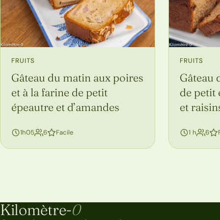
FRUITS
FRUITS
Gâteau du matin aux poires
Gâteau d
et à la farine de petit
de petit
épeautre et d’amandes
et raisin
personnes
per
1h05
6
Facile
1 h
6
Navigation entre les pages de recettes
Kilomètre-
0
Kilomètre-0