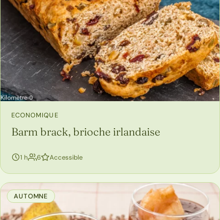
ECONOMIQUE
Barm brack, brioche irlandaise
personnes
1 h
6
Accessible
AUTOMNE