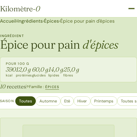
Kilomètre
-0
Kilomètre-0
Accueil
›
Ingrédients
›
Épices
›
Épice pour pain d'épices
INGRÉDIENT
Épice pour pain
d'épices
POUR 100 G
390
12,0 g
60,0 g
14,0 g
25,0 g
kcal
protéines
glucides
lipides
fibres
10
recettes
Famille :
↑
ÉPICES
Toutes
Automne
Eté
Hiver
Printemps
Toutes s
SAISON