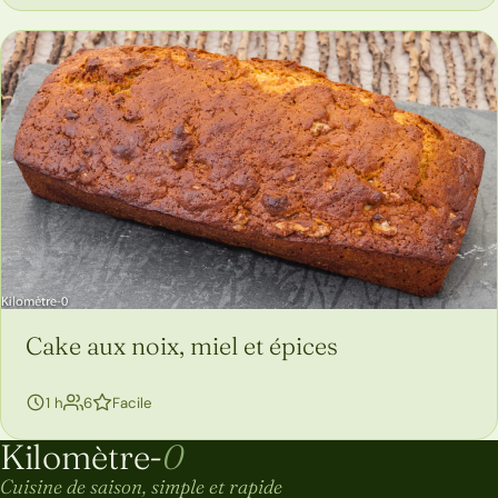
Cake aux noix, miel et épices
personnes
1 h
6
Facile
Kilomètre-
0
Kilomètre-0
Cuisine de saison, simple et rapide