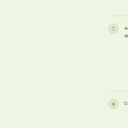
A
7
Étape
d
C
8
Étape