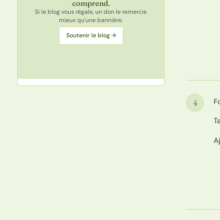
comprend.
Si le blog vous régale, un don le remercie
mieux qu'une bannière.
Soutenir le blog →
F
4
Étape
T
A