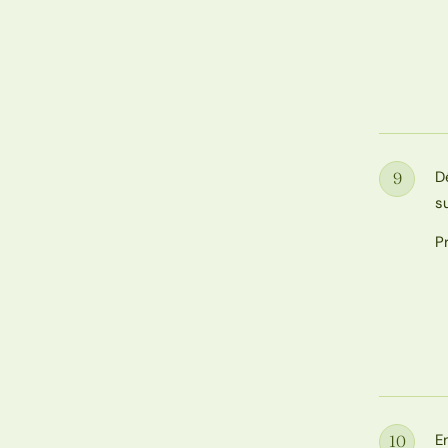
D
9
Étape
su
P
E
10