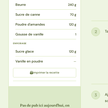
Beurre
240 g
Sucre de canne
70 g
Poudre d'amandes
120 g
T
2
Étape
Gousse de vanille
1
ENROBAGE
Sucre glace
120 g
Vanille en poudre
—
Imprimer la recette
A
3
Étape
s
Pas de pub ici aujourd'hui, on