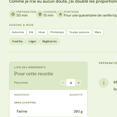
Comme je n’ai eu aucun doute, j’ai doublé les proportions, 
PRÉPARATION
CUISSON
PORTIONS
30 min
15 min
Pour une quarantaine de vanille kip
SAISONS & MOIS
Automne
Eté
Hiver
Printemps
Toutes saisons
Mars
Healthy
Léger
Végétarien
PRÉPARATI
LISTE DES INGRÉDIENTS
Pour cette recette
M
1
−
+
Personnes
4
Étape
l
INGRÉDIENT
QUANTITÉ
VANILLE KIPFERL
Farine
280 g