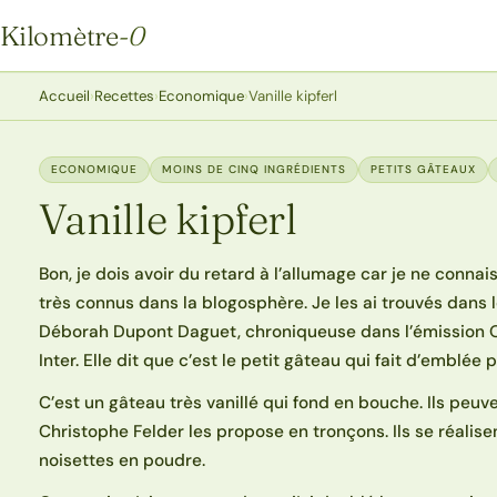
Kilomètre
-0
Kilomètre-0
Accueil
›
Recettes
›
Economique
›
Vanille kipferl
ECONOMIQUE
MOINS DE CINQ INGRÉDIENTS
PETITS GÂTEAUX
Vanille kipferl
Bon, je dois avoir du retard à l’allumage car je ne conna
très connus dans la blogosphère. Je les ai trouvés dans le
Déborah Dupont Daguet, chroniqueuse dans l’émission 
Inter. Elle dit que c’est le petit gâteau qui fait d’emblée
C’est un gâteau très vanillé qui fond en bouche. Ils peu
Christophe Felder les propose en tronçons. Ils se réalis
noisettes en poudre.