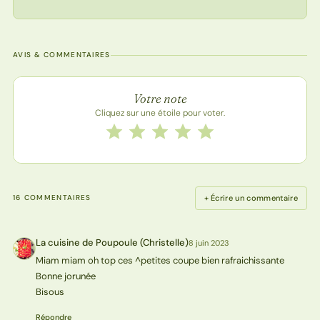
AVIS & COMMENTAIRES
Note de la recette
Votre note
Cliquez sur une étoile pour voter.
Notez cette recette de 1 à 5 étoiles
1 étoile
2 étoiles
3 étoiles
4 étoiles
5 étoiles
+ Écrire un commentaire
16 COMMENTAIRES
La cuisine de Poupoule (Christelle)
8 juin 2023
L(
Miam miam oh top ces ^petites coupe bien rafraichissante
Bonne jorunée
Bisous
Répondre