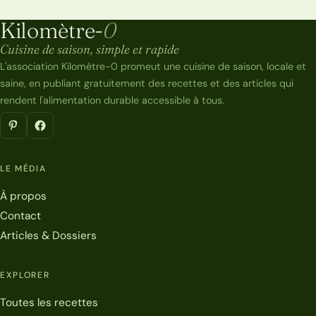
Kilomètre-
0
Kilomètre-0
Cuisine de saison, simple et rapide
L'association Kilomètre-0 promeut une cuisine de saison, locale et
saine, en publiant gratuitement des recettes et des articles qui
rendent l'alimentation durable accessible à tous.
LE MÉDIA
À propos
Contact
Articles & Dossiers
EXPLORER
Toutes les recettes