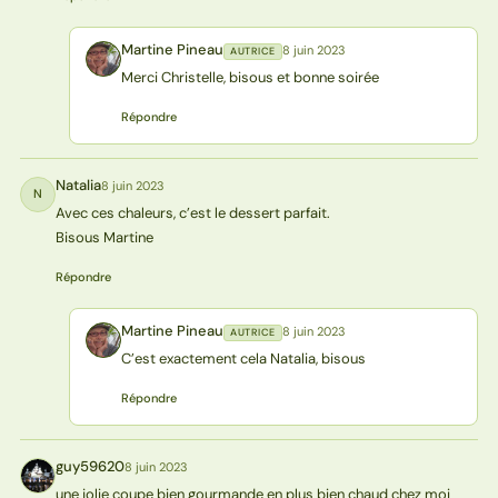
Martine Pineau
8 juin 2023
AUTRICE
MP
Merci Christelle, bisous et bonne soirée
Répondre
Natalia
8 juin 2023
N
Avec ces chaleurs, c’est le dessert parfait.
Bisous Martine
Répondre
Martine Pineau
8 juin 2023
AUTRICE
MP
C’est exactement cela Natalia, bisous
Répondre
guy59620
8 juin 2023
G
une jolie coupe bien gourmande en plus bien chaud chez moi