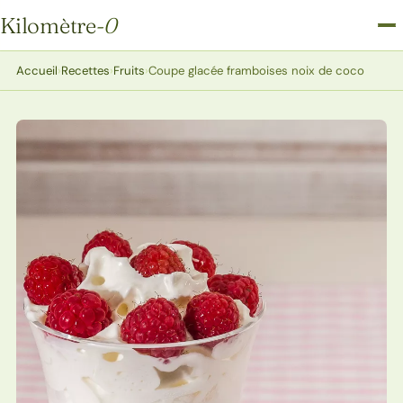
Kilomètre
-0
Kilomètre-0
Accueil
›
Recettes
›
Fruits
›
Coupe glacée framboises noix de coco