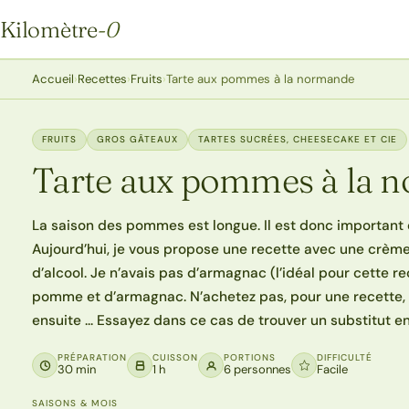
Kilomètre
-0
Kilomètre-0
Accueil
›
Recettes
›
Fruits
›
Tarte aux pommes à la normande
FRUITS
GROS GÂTEAUX
TARTES SUCRÉES, CHEESECAKE ET CIE
Tarte aux pommes à la 
La saison des pommes est longue. Il est donc important d
Aujourd’hui, je vous propose une recette avec une crèm
d’alcool. Je n’avais pas d’armagnac (l’idéal pour cette rec
pomme et d’armagnac. N’achetez pas, pour une recette, un
ensuite … Essayez dans ce cas de trouver un substitut en
PRÉPARATION
CUISSON
PORTIONS
DIFFICULTÉ
30 min
1 h
6 personnes
Facile
SAISONS & MOIS