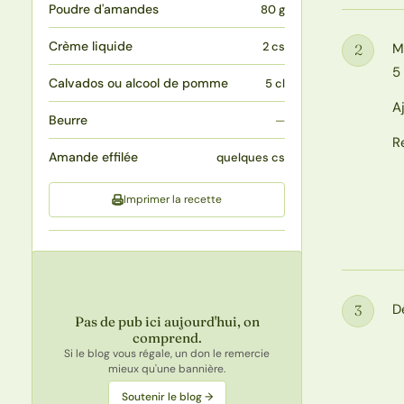
Poudre d'amandes
80 g
Crème liquide
2 cs
M
2
Étape
5
Calvados ou alcool de pomme
5 cl
A
Beurre
—
R
Amande effilée
quelques cs
Imprimer la recette
D
3
Étape
Pas de pub ici aujourd'hui, on
comprend.
Si le blog vous régale, un don le remercie
mieux qu'une bannière.
Soutenir le blog →