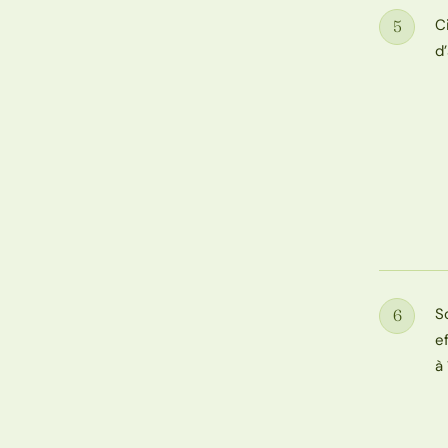
C
5
Étape
d
S
6
Étape
e
à 