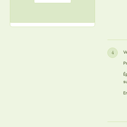
V
4
Étape
P
É
s
E