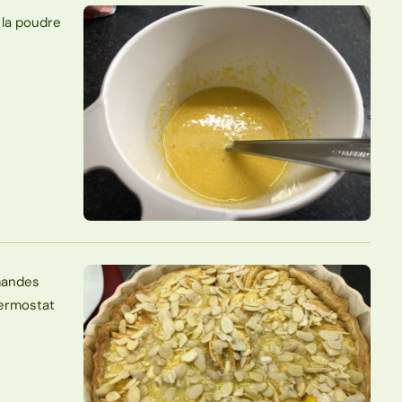
 la poudre
amandes
hermostat