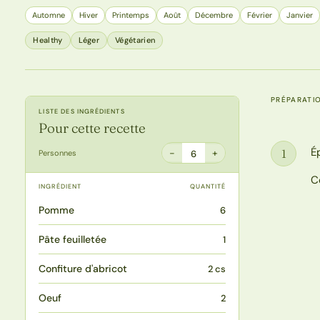
Automne
Hiver
Printemps
Août
Décembre
Février
Janvier
Healthy
Léger
Végétarien
PRÉPARATI
LISTE DES INGRÉDIENTS
Pour cette recette
É
1
−
+
Personnes
6
Étape
C
INGRÉDIENT
QUANTITÉ
Pomme
6
Pâte feuilletée
1
Confiture d'abricot
2 cs
Oeuf
2