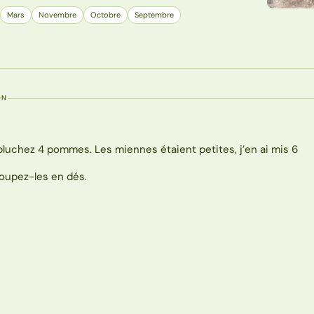
Mars
Novembre
Octobre
Septembre
ON
pluchez 4 pommes. Les miennes étaient petites, j’en ai mis 6
oupez-les en dés.