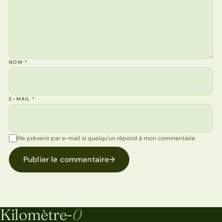
NOM
*
E-MAIL
*
Me prévenir par e-mail si quelqu'un répond à mon commentaire
Publier le commentaire
→
Kilomètre-
0
Kilomètre-0