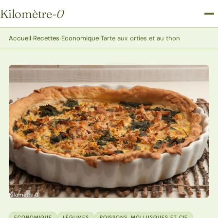
Kilomètre
-0
Kilomètre-0
Accueil
›
Recettes
›
Economique
›
Tarte aux orties et au thon
ECONOMIQUE
LÉGUMES
POISSONS, MOLLUSQUES ET CIE