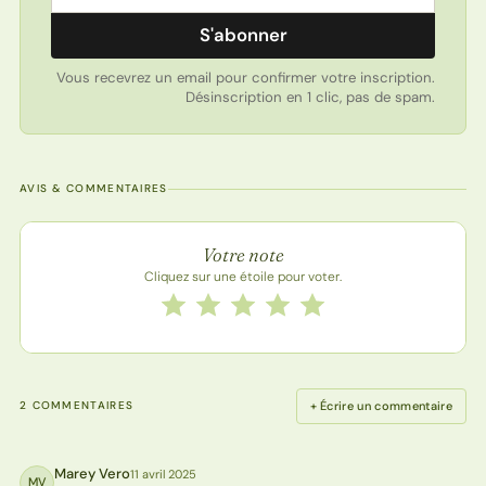
S'abonner
Vous recevrez un email pour confirmer votre inscription.
Désinscription en 1 clic, pas de spam.
AVIS & COMMENTAIRES
Note de la recette
Votre note
Cliquez sur une étoile pour voter.
Notez cette recette de 1 à 5 étoiles
1 étoile
2 étoiles
3 étoiles
4 étoiles
5 étoiles
+ Écrire un commentaire
2 COMMENTAIRES
Marey Vero
11 avril 2025
MV