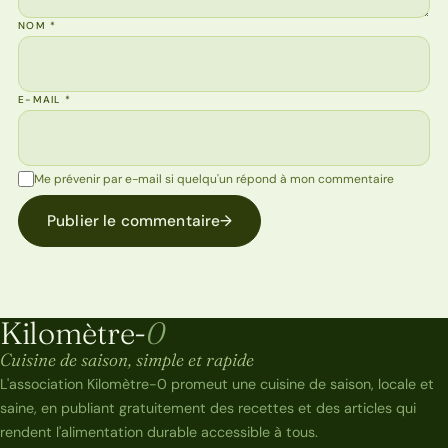
NOM
*
E-MAIL
*
Me prévenir par e-mail si quelqu'un répond à mon commentaire
Publier le commentaire
→
Kilomètre-
0
Kilomètre-0
Cuisine de saison, simple et rapide
L'association Kilomètre-0 promeut une cuisine de saison, locale et
saine, en publiant gratuitement des recettes et des articles qui
rendent l'alimentation durable accessible à tous.