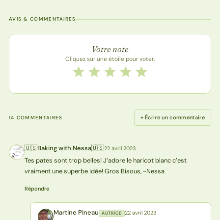
AVIS & COMMENTAIRES
Note de la recette
Votre note
Cliquez sur une étoile pour voter.
Notez cette recette de 1 à 5 étoiles
1 étoile
2 étoiles
3 étoiles
4 étoiles
5 étoiles
+ Écrire un commentaire
14 COMMENTAIRES
🇺🇸Baking with Nessa🇺🇸
22 avril 2023
🇺N
Tes pates sont trop belles! J’adore le haricot blanc c’est
vraiment une superbe idée! Gros Bisous, ~Nessa
Répondre
Martine Pineau
22 avril 2023
AUTRICE
MP