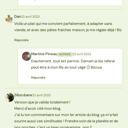
Dan
22 avril 2023
D
Voilà un plat qui me convient parfaitement, à adapter sans
viande, et avec des pâtes fraîches maison, je me régale déjà ! Biz
Répondre
Martine Pineau
22 avril 2023
AUTRICE
MP
Exactement, tout est permis. Demain je les referai
peut être à mon fils en tout végé 🙂 Bisous
Répondre
56océane
22 avril 2023
5
Version que je valide totalement !
Merci d’avoir cité mon blog.
J’ai lu ton commentaire sur mon 1er article du blog, ça m’a fait
sourire aussi ces similitudes ! Prendre soin de la planète et de
nos proches, c’est un beau programme , non ?