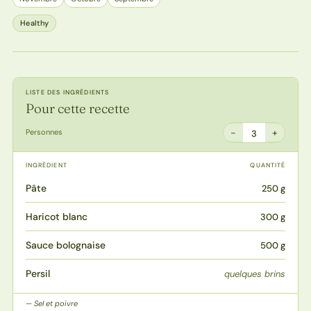
Healthy
LISTE DES INGRÉDIENTS
Pour cette recette
−
+
Personnes
3
INGRÉDIENT
QUANTITÉ
Pâte
250 g
Haricot blanc
300 g
Sauce bolognaise
500 g
Persil
quelques brins
Sel et poivre