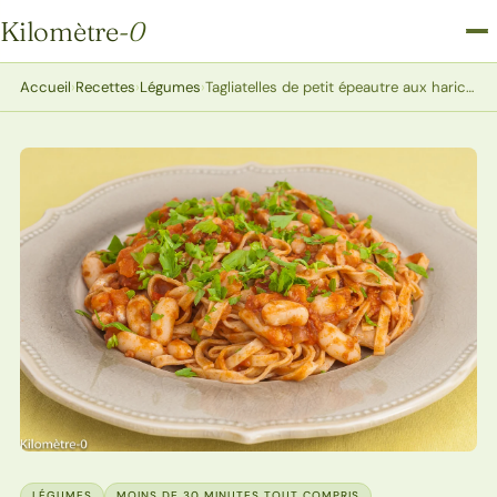
Kilomètre
-0
Kilomètre-0
Accueil
›
Recettes
›
Légumes
›
Tagliatelles de petit épeautre aux haricots blancs et à la bolognaise
LÉGUMES
MOINS DE 30 MINUTES TOUT COMPRIS