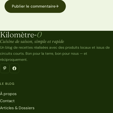
Publier le commentaire
→
Kilomètre-
0
Kilomètre-0
Cuisine de saison, simple et rapide
Un blog de recettes réalisées avec des produits locaux et issus de
circuits courts. Bon pour la terre, bon pour nous — et
réciproquement.
LE BLOG
À propos
Contact
Articles & Dossiers