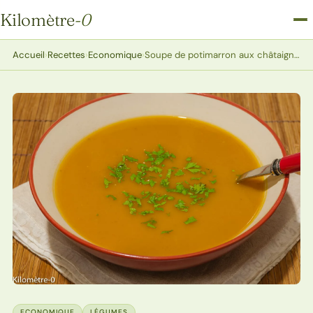
Kilomètre
-0
Kilomètre-0
Accueil
›
Recettes
›
Economique
›
Soupe de potimarron aux châtaignes
ECONOMIQUE
LÉGUMES