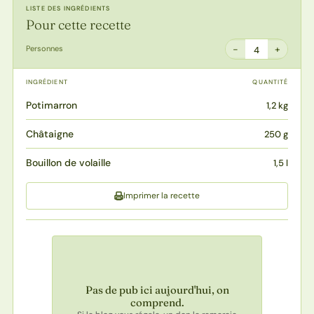
LISTE DES INGRÉDIENTS
Pour cette recette
−
+
Personnes
4
INGRÉDIENT
QUANTITÉ
Potimarron
1,2 kg
Châtaigne
250 g
Bouillon de volaille
1,5 l
Imprimer la recette
Pas de pub ici aujourd'hui, on
comprend.