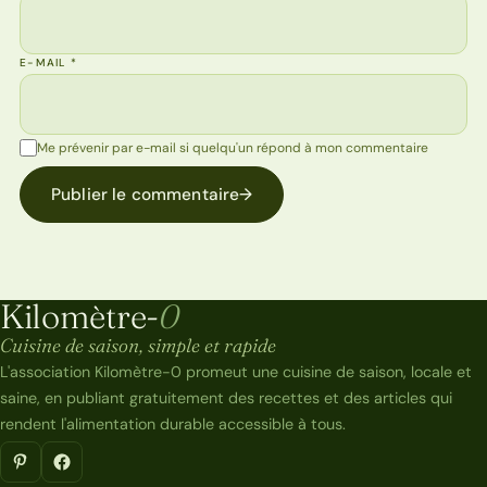
E-MAIL
*
Me prévenir par e-mail si quelqu'un répond à mon commentaire
Publier le commentaire
→
Kilomètre-
0
Kilomètre-0
Cuisine de saison, simple et rapide
L'association Kilomètre-0 promeut une cuisine de saison, locale et
saine, en publiant gratuitement des recettes et des articles qui
rendent l'alimentation durable accessible à tous.