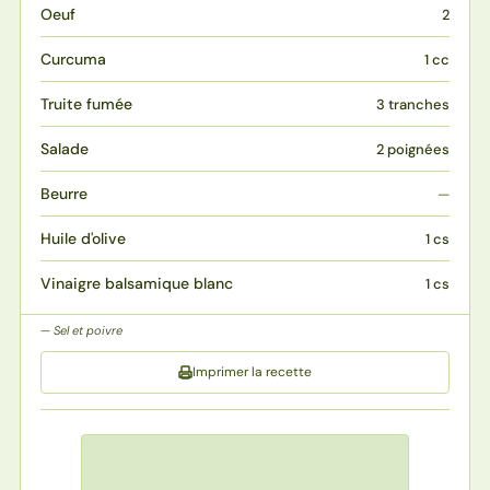
Oeuf
2
Curcuma
1 cc
Truite fumée
3 tranches
Salade
2 poignées
Beurre
—
Huile d'olive
1 cs
Vinaigre balsamique blanc
1 cs
Sel et poivre
Imprimer la recette