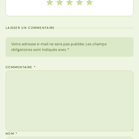
Notez cette recette de 1 à 5 étoiles
1 étoile
2 étoiles
3 étoiles
4 étoiles
5 étoiles
LAISSER UN COMMENTAIRE
Votre adresse e-mail ne sera pas publiée. Les champs
obligatoires sont indiqués avec *
COMMENTAIRE
*
NOM
*