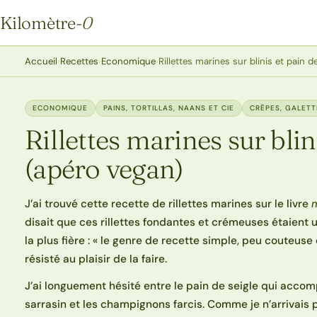
Kilomètre
-0
Kilomètre-0
Accueil
›
Recettes
›
Economique
›
Rillettes marines sur blinis et pain d
ECONOMIQUE
PAINS, TORTILLAS, NAANS ET CIE
CRÊPES, GALETT
Rillettes marines sur blin
(apéro vegan)
J’ai trouvé cette recette de rillettes marines sur le livre
disait que ces rillettes fondantes et crémeuses étaient 
la plus fière : « le genre de recette simple, peu couteuse 
résisté au plaisir de la faire.
J’ai longuement hésité entre le pain de seigle qui accomp
sarrasin et les champignons farcis. Comme je n’arrivais pas