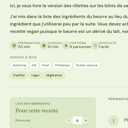
Ici, je vous livre la version des rillettes sur les blinis de s
J’ai mis dans la liste des ingrédients du beurre au lieu 
ingrédient que j’utiliserai peu par la suite. Vous devez a
recette vegan puisque le beurre est un dérivé du lait, n
PRÉPARATION
CUISSON
PORTIONS
DIFFICULTÉ
30 min
10 min
6 personnes
Facile
SAISONS & MOIS
Automne
Eté
Hiver
Printemps
Toutes saisons
Healthy
Léger
Végétarien
PRÉPARATI
LISTE DES INGRÉDIENTS
Pour cette recette
P
1
−
+
Personnes
6
Étape