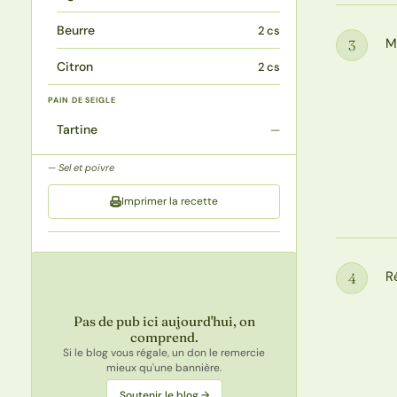
Beurre
2 cs
M
3
Étape
Citron
2 cs
PAIN DE SEIGLE
Tartine
—
Sel et poivre
Imprimer la recette
R
4
Étape
Pas de pub ici aujourd'hui, on
comprend.
Si le blog vous régale, un don le remercie
mieux qu'une bannière.
Soutenir le blog →