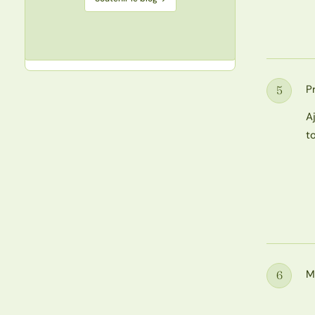
P
5
Étape
A
t
M
6
Étape