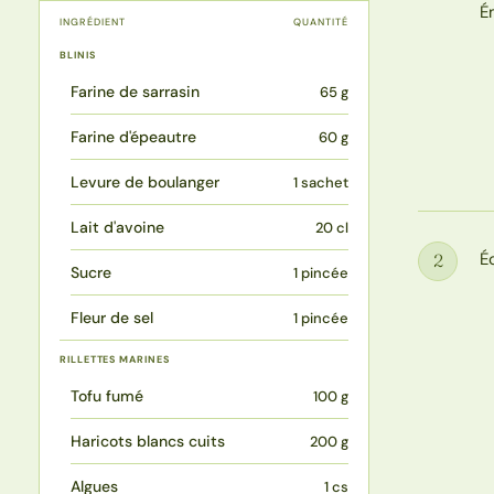
É
INGRÉDIENT
QUANTITÉ
BLINIS
Farine de sarrasin
65 g
Farine d'épeautre
60 g
Levure de boulanger
1 sachet
Lait d'avoine
20 cl
É
2
Étape
Sucre
1 pincée
Fleur de sel
1 pincée
RILLETTES MARINES
Tofu fumé
100 g
Haricots blancs cuits
200 g
Algues
1 cs