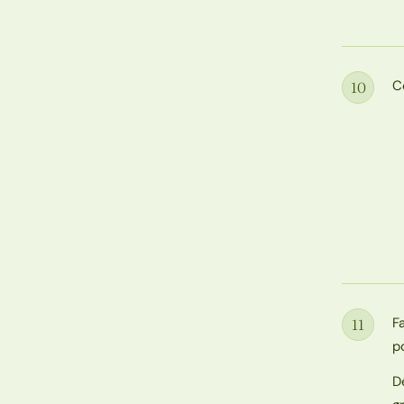
C
10
Étape
F
11
Étape
po
D