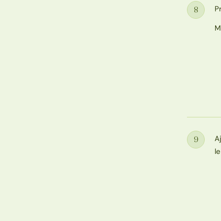
P
8
Étape
M
A
9
Étape
l