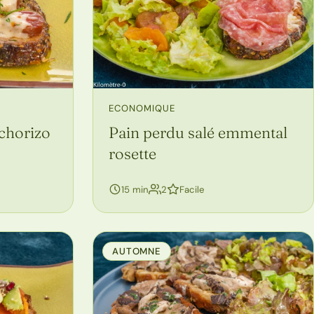
ECONOMIQUE
 chorizo
Pain perdu salé emmental
rosette
personnes
15 min
2
Facile
AUTOMNE