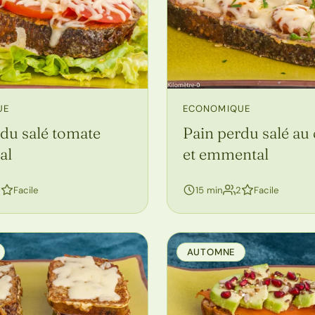
UE
ECONOMIQUE
du salé tomate
Pain perdu salé au
al
et emmental
personnes
personnes
2
Facile
15 min
2
Facile
AUTOMNE