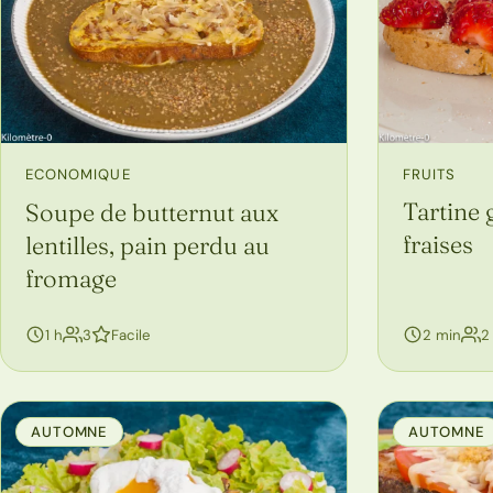
FRUITS
ECONOMIQUE
Tartine
Soupe de butternut aux
fraises
lentilles, pain perdu au
fromage
personnes
1 h
3
Facile
2 min
2
AUTOMNE
AUTOMNE