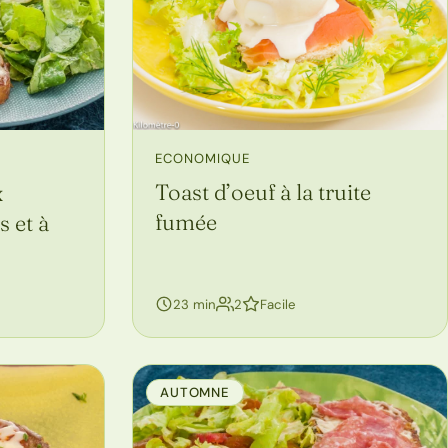
ECONOMIQUE
Toast d’oeuf à la truite
x
fumée
 et à
personnes
23 min
2
Facile
AUTOMNE