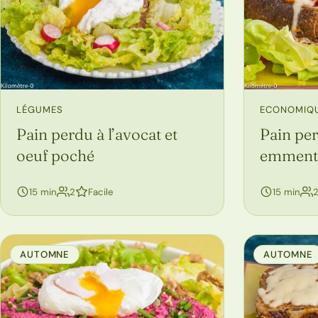
LÉGUMES
ECONOMIQ
Pain perdu à l’avocat et
Pain per
oeuf poché
emment
personnes
15 min
2
Facile
15 min
AUTOMNE
AUTOMNE