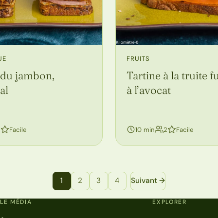
UE
FRUITS
rdu jambon,
Tartine à la truite 
al
à l’avocat
personnes
personnes
2
Facile
10 min
2
Facile
1
2
3
4
Suivant →
LE MÉDIA
EXPLORER