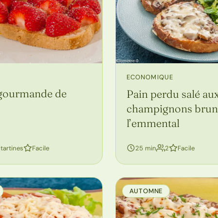
ECONOMIQUE
 gourmande de
Pain perdu salé au
champignons bruns
l’emmental
personnes
 tartines
Facile
25 min
2
Facile
AUTOMNE