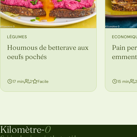
LÉGUMES
ECONOMIQ
Houmous de betterave aux
Pain pe
oeufs pochés
emment
personnes
17 min
2
Facile
15 min
Navigation entre les pages de recettes
Kilomètre-
0
Kilomètre-0