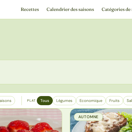
Recettes
Calendrier des saisons
Catégories de 
aisons
Tous
Légumes
Economique
Fruits
Sa
PLAT
AUTOMNE