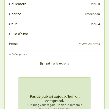
Coulemelle
2 ou 3
Chorizo
1 morceau
Oeuf
2 ou 4
Huile d'olive
—
Persil
quelques brins
Sel et poivre
Imprimer la recette
Pas de pub ici aujourd'hui, on
comprend.
Si le blog vous régale, un don le remercie