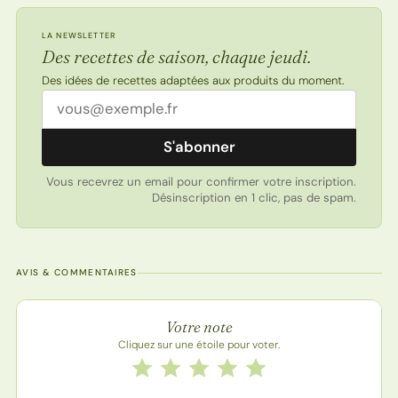
LA NEWSLETTER
Des recettes de saison, chaque jeudi.
Des idées de recettes adaptées aux produits du moment.
Adresse email
S'abonner
Vous recevrez un email pour confirmer votre inscription.
Désinscription en 1 clic, pas de spam.
AVIS & COMMENTAIRES
Note de la recette
Votre note
Cliquez sur une étoile pour voter.
Notez cette recette de 1 à 5 étoiles
1 étoile
2 étoiles
3 étoiles
4 étoiles
5 étoiles