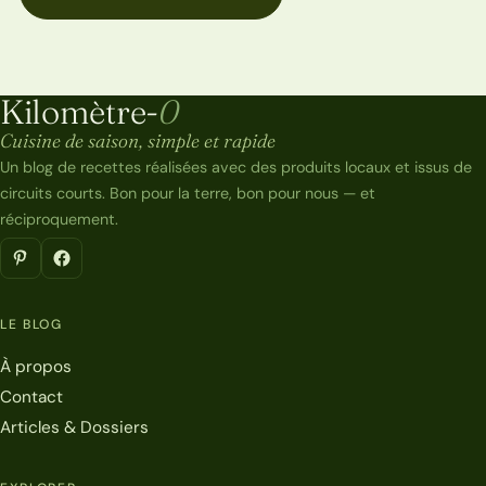
Kilomètre-
0
Kilomètre-0
Cuisine de saison, simple et rapide
Un blog de recettes réalisées avec des produits locaux et issus de
circuits courts. Bon pour la terre, bon pour nous — et
réciproquement.
LE BLOG
À propos
Contact
Articles & Dossiers