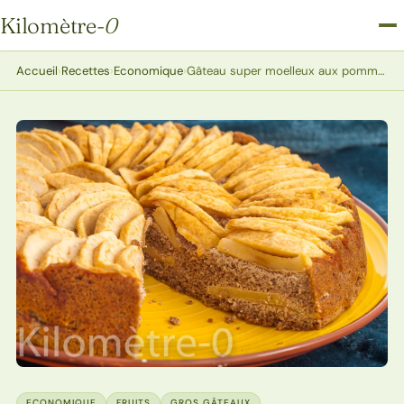
Kilomètre
-0
Kilomètre-0
Accueil
›
Recettes
›
Economique
›
Gâteau super moelleux aux pommes
ECONOMIQUE
FRUITS
GROS GÂTEAUX