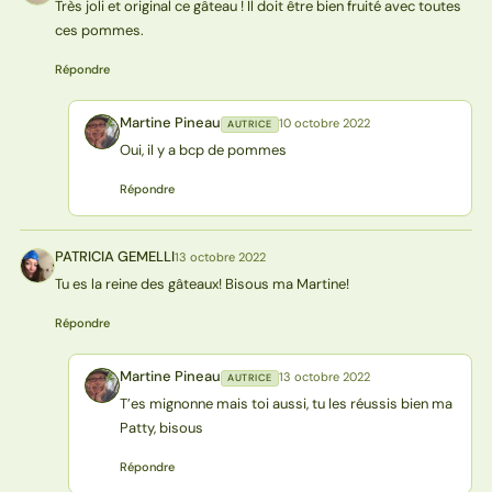
Très joli et original ce gâteau ! Il doit être bien fruité avec toutes
ces pommes.
Répondre
Martine Pineau
10 octobre 2022
AUTRICE
MP
Oui, il y a bcp de pommes
Répondre
PATRICIA GEMELLI
13 octobre 2022
PG
Tu es la reine des gâteaux! Bisous ma Martine!
Répondre
Martine Pineau
13 octobre 2022
AUTRICE
MP
T’es mignonne mais toi aussi, tu les réussis bien ma
Patty, bisous
Répondre