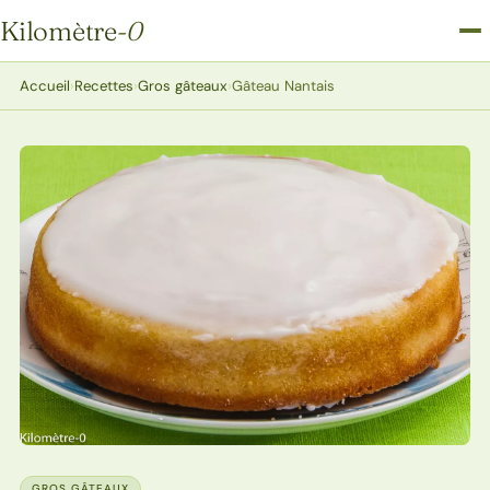
Kilomètre
-0
Kilomètre-0
Accueil
›
Recettes
›
Gros gâteaux
›
Gâteau Nantais
GROS GÂTEAUX