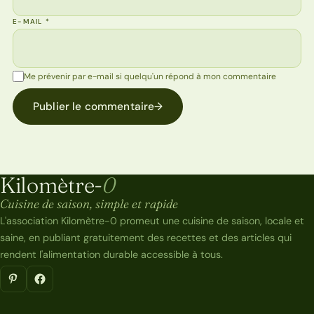
E-MAIL
*
Me prévenir par e-mail si quelqu'un répond à mon commentaire
Publier le commentaire
→
Kilomètre-
0
Kilomètre-0
Cuisine de saison, simple et rapide
L'association Kilomètre-0 promeut une cuisine de saison, locale et
saine, en publiant gratuitement des recettes et des articles qui
rendent l'alimentation durable accessible à tous.