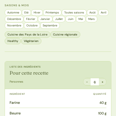
SAISONS & MOIS
Automne
Eté
Hiver
Printemps
Toutes saisons
Août
Avril
Décembre
Février
Janvier
Juillet
Juin
Mai
Mars
Novembre
Octobre
Septembre
Cuisine des Pays de la Loire
Cuisine régionale
Healthy
Végétarien
LISTE DES INGRÉDIENTS
Pour cette recette
−
+
Personnes
6
INGRÉDIENT
QUANTITÉ
Farine
40 g
Beurre
100 g