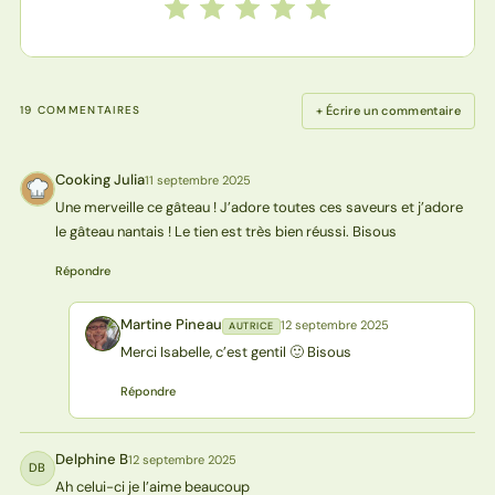
Notez cette recette de 1 à 5 étoiles
1 étoile
2 étoiles
3 étoiles
4 étoiles
5 étoiles
+ Écrire un commentaire
19 COMMENTAIRES
Cooking Julia
11 septembre 2025
CJ
Une merveille ce gâteau ! J’adore toutes ces saveurs et j’adore
le gâteau nantais ! Le tien est très bien réussi. Bisous
Répondre
Martine Pineau
12 septembre 2025
AUTRICE
MP
Merci Isabelle, c’est gentil 🙂 Bisous
Répondre
Delphine B
12 septembre 2025
DB
Ah celui-ci je l’aime beaucoup