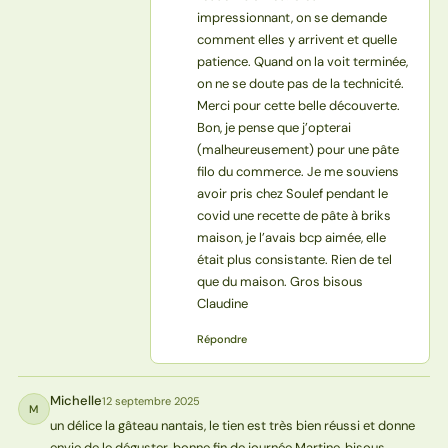
impressionnant, on se demande
comment elles y arrivent et quelle
patience. Quand on la voit terminée,
on ne se doute pas de la technicité.
Merci pour cette belle découverte.
Bon, je pense que j’opterai
(malheureusement) pour une pâte
filo du commerce. Je me souviens
avoir pris chez Soulef pendant le
covid une recette de pâte à briks
maison, je l’avais bcp aimée, elle
était plus consistante. Rien de tel
que du maison. Gros bisous
Claudine
Répondre
Michelle
12 septembre 2025
M
un délice la gâteau nantais, le tien est très bien réussi et donne
envie de le déguster. bonne fin de journée Martine, bisous