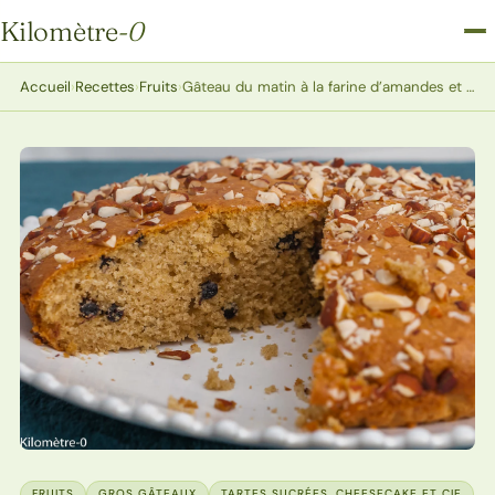
Kilomètre
-0
Kilomètre-0
Accueil
›
Recettes
›
Fruits
›
Gâteau du matin à la farine d’amandes et de petit épeautre et aux myrtilles séchées
FRUITS
GROS GÂTEAUX
TARTES SUCRÉES, CHEESECAKE ET CIE