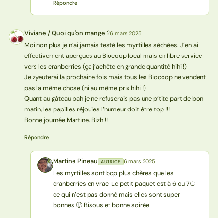
Répondre
Viviane / Quoi qu'on mange ?
6 mars 2025
V?
Moi non plus je n’ai jamais testé les myrtilles séchées. J’en ai
effectivement aperçues au Biocoop local mais en libre service
vers les cranberries (ça j’achète en grande quantité hihi !)
Je zyeuterai la prochaine fois mais tous les Biocoop ne vendent
pas la même chose (ni au même prix hihi !)
Quant au gâteau bah je ne refuserais pas une p’tite part de bon
matin, les papilles réjouies l’humeur doit être top !!!
Bonne journée Martine. Bizh !!
Répondre
Martine Pineau
6 mars 2025
AUTRICE
MP
Les myrtilles sont bcp plus chères que les
cranberries en vrac. Le petit paquet est à 6 ou 7€
ce qui n’est pas donné mais elles sont super
bonnes 🙂 Bisous et bonne soirée