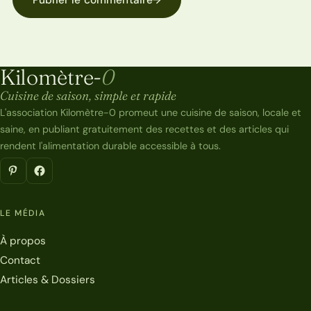
Publier le commentaire
→
Kilomètre-
0
Kilomètre-0
Cuisine de saison, simple et rapide
L'association Kilomètre-0 promeut une cuisine de saison, locale et
saine, en publiant gratuitement des recettes et des articles qui
rendent l'alimentation durable accessible à tous.
LE MÉDIA
À propos
Contact
Articles & Dossiers