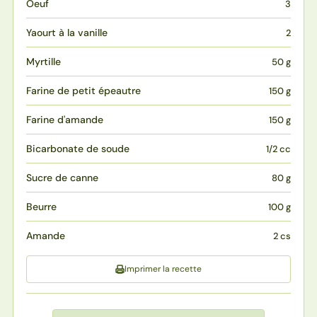
Oeuf
3
Yaourt à la vanille
2
Myrtille
50 g
Farine de petit épeautre
150 g
Farine d'amande
150 g
Bicarbonate de soude
1/2 cc
Sucre de canne
80 g
Beurre
100 g
Amande
2 cs
Imprimer la recette