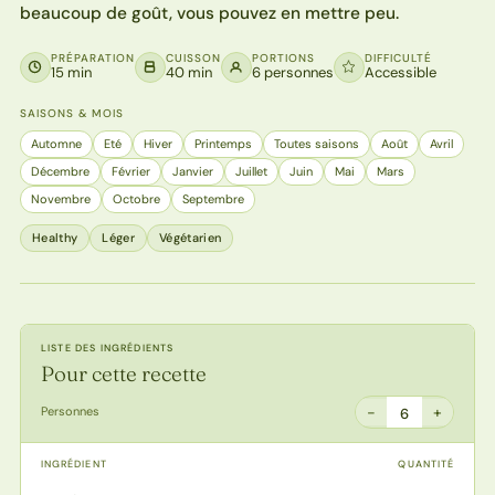
beaucoup de goût, vous pouvez en mettre peu.
PRÉPARATION
CUISSON
PORTIONS
DIFFICULTÉ
15 min
40 min
6 personnes
Accessible
SAISONS & MOIS
Automne
Eté
Hiver
Printemps
Toutes saisons
Août
Avril
Décembre
Février
Janvier
Juillet
Juin
Mai
Mars
Novembre
Octobre
Septembre
Healthy
Léger
Végétarien
LISTE DES INGRÉDIENTS
Pour cette recette
−
+
Personnes
6
INGRÉDIENT
QUANTITÉ