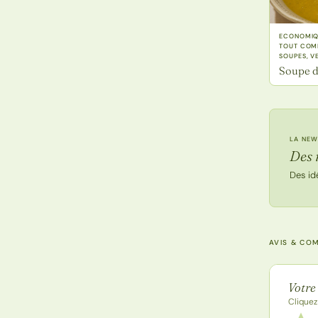
ECONOMIQU
TOUT COMP
SOUPES, V
Soupe d
LA NEW
Des 
Des id
AVIS & CO
Note de
Votre
Cliquez