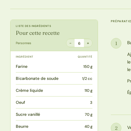
PRÉPARATI
LISTE DES INGRÉDIENTS
Pour cette recette
B
1
−
+
Personnes
6
Étape
A
INGRÉDIENT
QUANTITÉ
l
Farine
150 g
l
Bicarbonate de soude
1/2 cc
P
Crème liquide
110 g
É
Oeuf
3
Sucre vanillé
70 g
Beurre
40 g
V
2