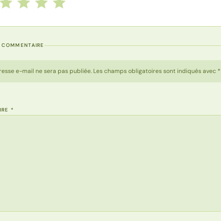
 cette recette de 1 à 5 étoiles
le
2 étoiles
3 étoiles
4 étoiles
5 étoiles
N COMMENTAIRE
resse e-mail ne sera pas publiée. Les champs obligatoires sont indiqués avec *
IRE
*