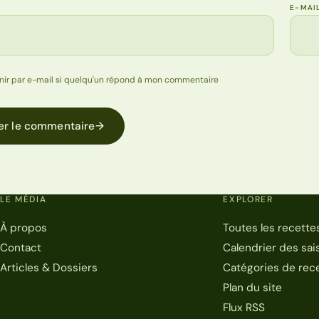
E-MAI
nir par e-mail si quelqu'un répond à mon commentaire
er le commentaire
→
LE MÉDIA
EXPLORER
À propos
Toutes les recette
Contact
Calendrier des sai
Articles & Dossiers
Catégories de rec
Plan du site
Flux RSS