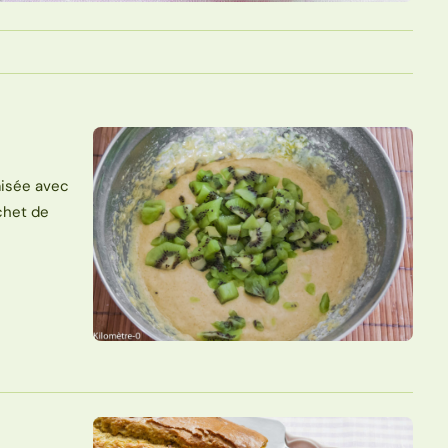
misée avec
chet de