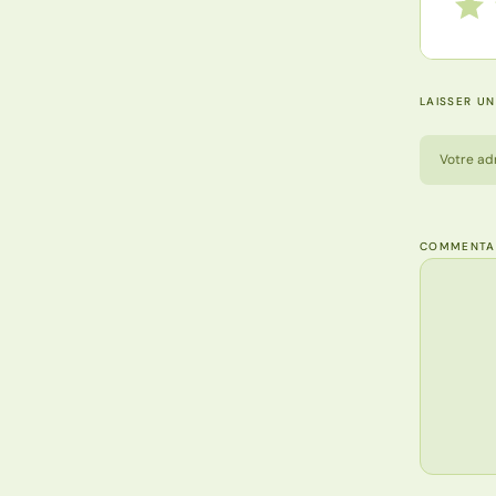
Notez
1 étoi
LAISSER U
Votre ad
COMMENTA