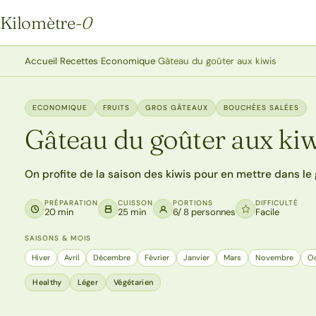
Kilomètre
-0
Kilomètre-0
Accueil
›
Recettes
›
Economique
›
Gâteau du goûter aux kiwis
ECONOMIQUE
FRUITS
GROS GÂTEAUX
BOUCHÉES SALÉES
Gâteau du goûter aux kiw
On profite de la saison des kiwis pour en mettre dans le 
PRÉPARATION
CUISSON
PORTIONS
DIFFICULTÉ
20 min
25 min
6/ 8 personnes
Facile
SAISONS & MOIS
Hiver
Avril
Décembre
Février
Janvier
Mars
Novembre
O
Healthy
Léger
Végétarien