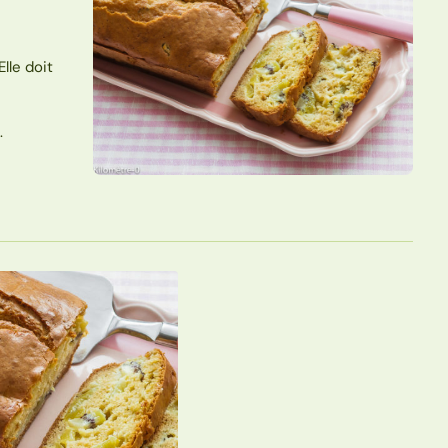
lle doit
.