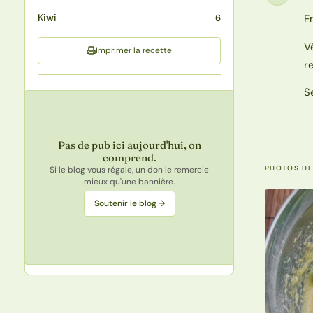
Étape
Kiwi
E
6
V
Imprimer la recette
r
S
Pas de pub ici aujourd'hui, on
comprend.
PHOTOS DE
Si le blog vous régale, un don le remercie
mieux qu'une bannière.
Soutenir le blog →