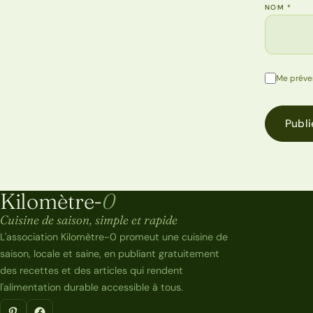
NOM
*
Me préve
Publi
Kilomètre-
0
Kilomètre-0
Cuisine de saison, simple et rapide
L'association Kilomètre-0 promeut une cuisine de
saison, locale et saine, en publiant gratuitement
des recettes et des articles qui rendent
l'alimentation durable accessible à tous.