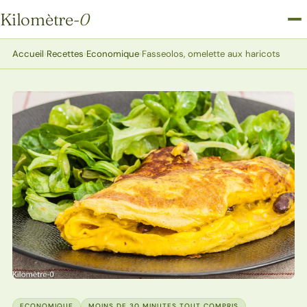
Kilomètre
-0
Kilomètre-0
Accueil
›
Recettes
›
Economique
›
Fasseolos, omelette aux haricots
ECONOMIQUE
MOINS DE 30 MINUTES TOUT COMPRIS