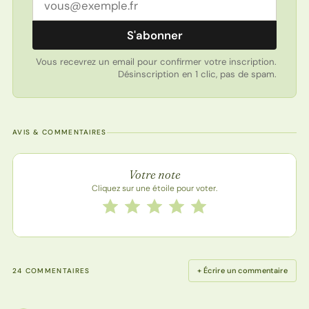
S'abonner
Vous recevrez un email pour confirmer votre inscription.
Désinscription en 1 clic, pas de spam.
AVIS & COMMENTAIRES
Note de la recette
Votre note
Cliquez sur une étoile pour voter.
Notez cette recette de 1 à 5 étoiles
1 étoile
2 étoiles
3 étoiles
4 étoiles
5 étoiles
+ Écrire un commentaire
24 COMMENTAIRES