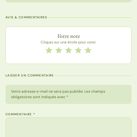
AVIS & COMMENTAIRES
Note de la recette
Votre note
Cliquez sur une étoile pour voter.
Notez cette recette de 1 à 5 étoiles
1 étoile
2 étoiles
3 étoiles
4 étoiles
5 étoiles
LAISSER UN COMMENTAIRE
Votre adresse e-mail ne sera pas publiée. Les champs
obligatoires sont indiqués avec *
COMMENTAIRE
*