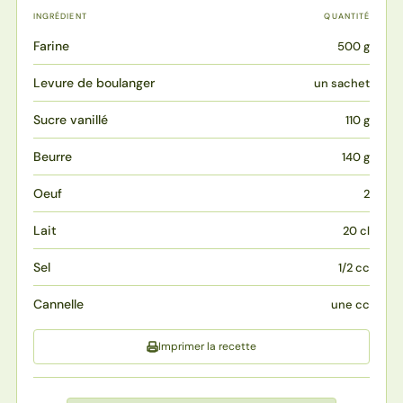
INGRÉDIENT
QUANTITÉ
Farine
500 g
Levure de boulanger
un sachet
Sucre vanillé
110 g
Beurre
140 g
Oeuf
2
Lait
20 cl
Sel
1/2 cc
Cannelle
une cc
Imprimer la recette