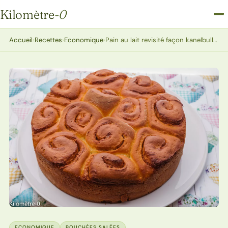
Kilomètre
-0
Kilomètre-0
Accueil
›
Recettes
›
Economique
›
Pain au lait revisité façon kanelbullar groupé
ECONOMIQUE
BOUCHÉES SALÉES