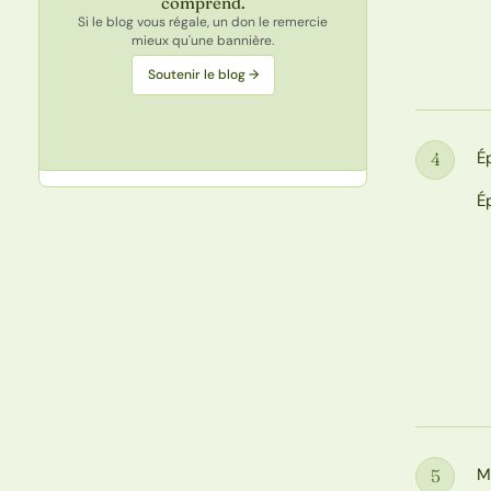
comprend.
Si le blog vous régale, un don le remercie
mieux qu'une bannière.
Soutenir le blog →
É
4
Étape
É
M
5
Étape