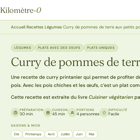
Kilomètre
-0
Kilomètre-0
Accueil
›
Recettes
›
Légumes
›
Curry de pommes de terre aux petits po
LÉGUMES
PLATS AVEC DES OEUFS
PLATS UNIQUES
Curry de pommes de terre
Une recette de curry printanier qui permet de profiter 
pois. Avec les pois chiches et les œufs, c’est un plat com
Cette recette est extraite du livre
Cuisiner végétarien
pa
PRÉPARATION
CUISSON
PORTIONS
DIFFICULTÉ
30 min
45 min
4 personnes
Facile
SAISONS & MOIS
Eté
Printemps
Avril
Juillet
Juin
Mai