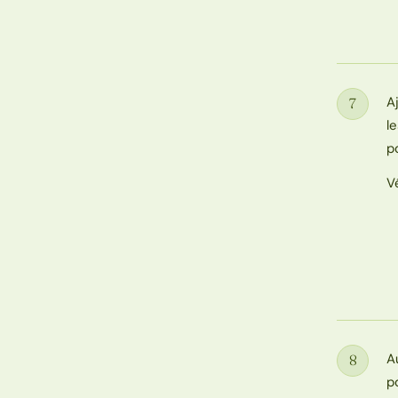
A
7
Étape
l
p
V
A
8
Étape
p