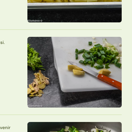
si.
evenir