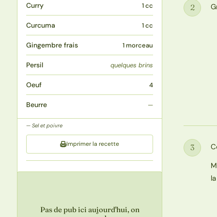
Curry
1 cc
G
2
Étape
Curcuma
1 cc
Gingembre frais
1 morceau
Persil
quelques brins
Oeuf
4
Beurre
—
Sel et poivre
Imprimer la recette
C
3
Étape
M
l
Pas de pub ici aujourd'hui, on