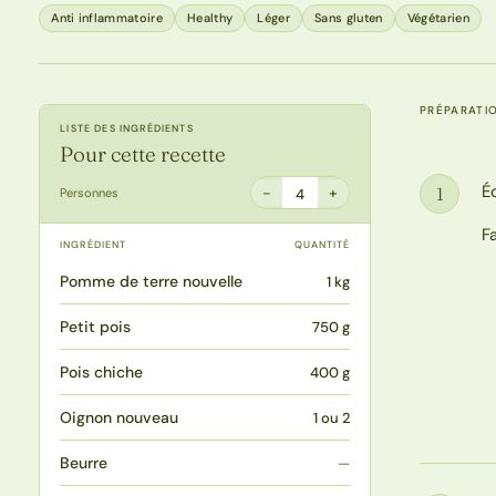
Anti inflammatoire
Healthy
Léger
Sans gluten
Végétarien
PRÉPARATI
LISTE DES INGRÉDIENTS
Pour cette recette
É
1
−
+
Personnes
4
Étape
F
INGRÉDIENT
QUANTITÉ
Pomme de terre nouvelle
1 kg
Petit pois
750 g
Pois chiche
400 g
Oignon nouveau
1 ou 2
Beurre
—