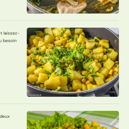
t laissez-
au besoin
 deux