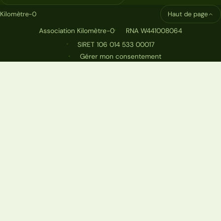
Kilomètre-0
Haut de page
Association Kilomètre-0
RNA W441008064
SIRET 106 014 533 00017
Gérer mon consentement