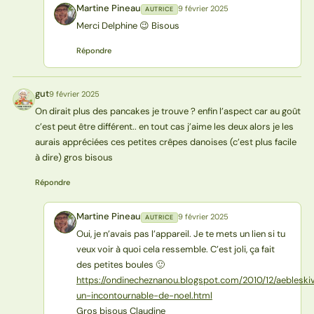
Martine Pineau
9 février 2025
AUTRICE
MP
Merci Delphine 😉 Bisous
Répondre
gut
9 février 2025
G
On dirait plus des pancakes je trouve ? enfin l’aspect car au goût
c’est peut être différent.. en tout cas j’aime les deux alors je les
aurais appréciées ces petites crêpes danoises (c’est plus facile
à dire) gros bisous
Répondre
Martine Pineau
9 février 2025
AUTRICE
MP
Oui, je n’avais pas l’appareil. Je te mets un lien si tu
veux voir à quoi cela ressemble. C’est joli, ça fait
des petites boules 🙂
https://ondinecheznanou.blogspot.com/2010/12/aebleski
un-incontournable-de-noel.html
Gros bisous Claudine