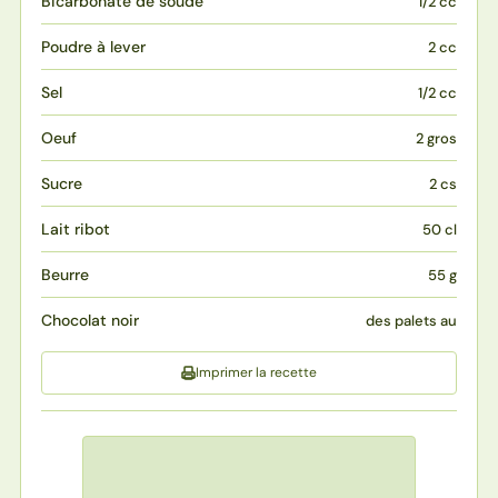
Bicarbonate de soude
1/2 cc
Poudre à lever
2 cc
Sel
1/2 cc
Oeuf
2 gros
Sucre
2 cs
Lait ribot
50 cl
Beurre
55 g
Chocolat noir
des palets au
Imprimer la recette