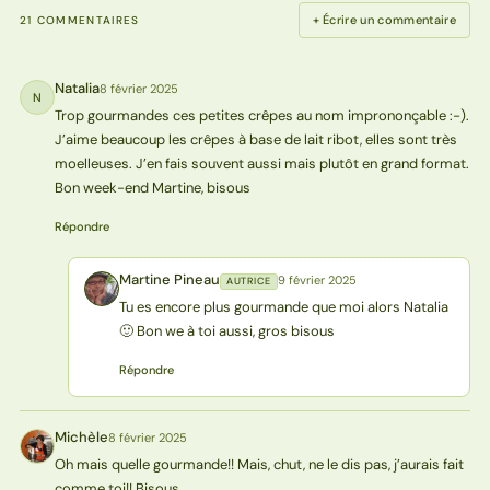
+ Écrire un commentaire
21 COMMENTAIRES
Natalia
8 février 2025
N
Trop gourmandes ces petites crêpes au nom imprononçable :-).
J’aime beaucoup les crêpes à base de lait ribot, elles sont très
moelleuses. J’en fais souvent aussi mais plutôt en grand format.
Bon week-end Martine, bisous
Répondre
Martine Pineau
9 février 2025
AUTRICE
MP
Tu es encore plus gourmande que moi alors Natalia
🙂 Bon we à toi aussi, gros bisous
Répondre
Michèle
8 février 2025
M
Oh mais quelle gourmande!! Mais, chut, ne le dis pas, j’aurais fait
comme toi!! Bisous