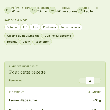
PRÉPARATION
CUISSON
PORTIONS
DIFFICULTÉ
20 min
20 min
4/6 personnes
Facile
SAISONS & MOIS
Automne
Eté
Hiver
Printemps
Toutes saisons
Cuisine du Royaume Uni
Cuisine européenne
Healthy
Léger
Végétarien
LISTE DES INGRÉDIENTS
Pour cette recette
−
+
Personnes
4
INGRÉDIENT
QUANTITÉ
Farine d'épeautre
240 g