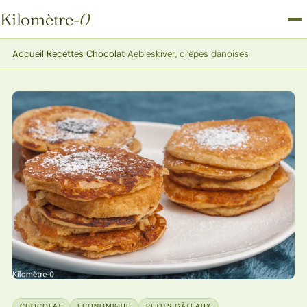
Kilomètre
-0
Kilomètre-0
Accueil
›
Recettes
›
Chocolat
›
Aebleskiver, crêpes danoises
CHOCOLAT
ECONOMIQUE
PETITS GÂTEAUX