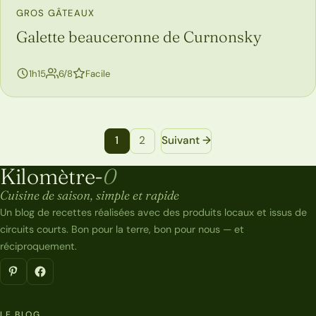
GROS GÂTEAUX
Galette beauceronne de Curnonsky
1h15
6/8
Facile
Navigation entre les pages de recettes
1
2
Suivant →
Kilomètre-
0
Kilomètre-0
Cuisine de saison, simple et rapide
Un blog de recettes réalisées avec des produits locaux et issus de
circuits courts. Bon pour la terre, bon pour nous — et
réciproquement.
LE BLOG