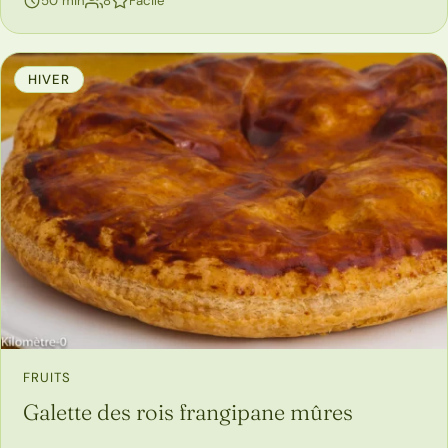
50 min
8
Facile
HIVER
FRUITS
Galette des rois frangipane mûres