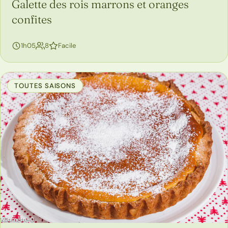
Galette des rois marrons et oranges
confites
personnes
1h05
8
Facile
TOUTES SAISONS