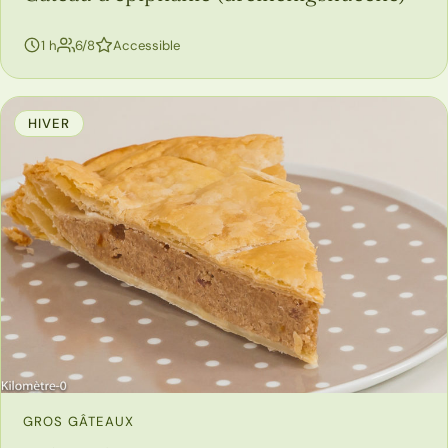
personnes
1 h
6/8
Accessible
HIVER
GROS GÂTEAUX