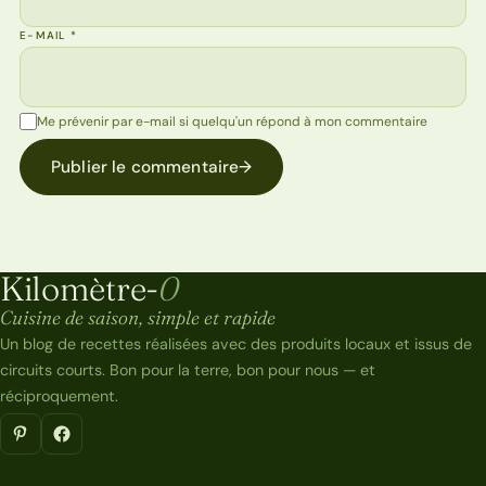
E-MAIL
*
Me prévenir par e-mail si quelqu'un répond à mon commentaire
Publier le commentaire
→
Kilomètre-
0
Kilomètre-0
Cuisine de saison, simple et rapide
Un blog de recettes réalisées avec des produits locaux et issus de
circuits courts. Bon pour la terre, bon pour nous — et
réciproquement.