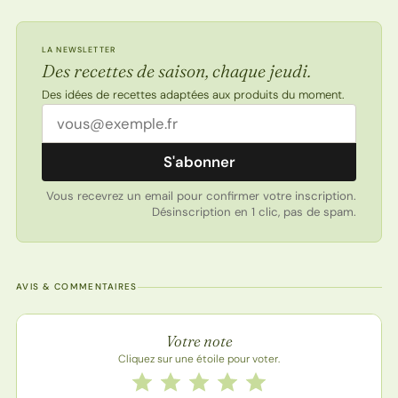
LA NEWSLETTER
Des recettes de saison, chaque jeudi.
Des idées de recettes adaptées aux produits du moment.
Adresse email
S'abonner
Vous recevrez un email pour confirmer votre inscription.
Désinscription en 1 clic, pas de spam.
AVIS & COMMENTAIRES
Note de la recette
Votre note
Cliquez sur une étoile pour voter.
Notez cette recette de 1 à 5 étoiles
1 étoile
2 étoiles
3 étoiles
4 étoiles
5 étoiles