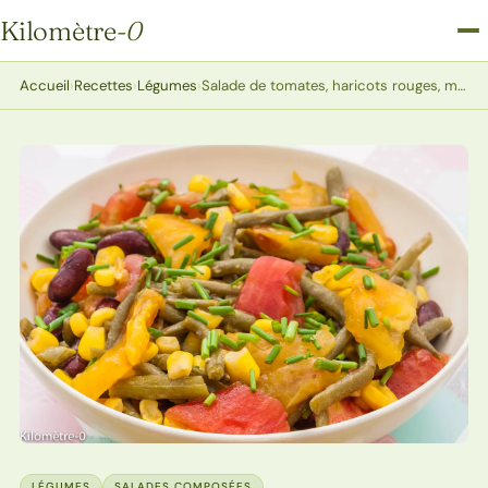
Kilomètre
-0
Kilomètre-0
Accueil
›
Recettes
›
Légumes
›
Salade de tomates, haricots rouges, maïs et haricots verts
LÉGUMES
SALADES COMPOSÉES