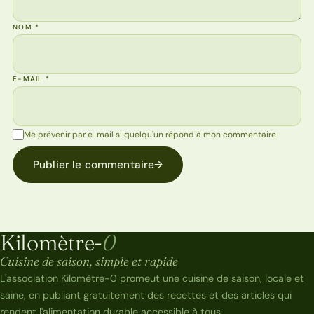
NOM
*
E-MAIL
*
Me prévenir par e-mail si quelqu'un répond à mon commentaire
Publier le commentaire
→
Kilomètre-
0
Kilomètre-0
Cuisine de saison, simple et rapide
L'association Kilomètre-0 promeut une cuisine de saison, locale et
saine, en publiant gratuitement des recettes et des articles qui
rendent l'alimentation durable accessible à tous.