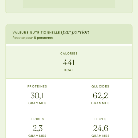
par portion
VALEURS NUTRITIONNELLES
Recette pour
6 personnes
CALORIES
441
KCAL
PROTÉINES
GLUCIDES
30,1
62,2
GRAMMES
GRAMMES
LIPIDES
FIBRES
2,3
24,6
GRAMMES
GRAMMES