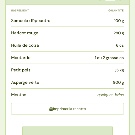
INGRÉDIENT
QUANTITÉ
Semoule d'épeautre
100 g
Haricot rouge
280 g
Huile de colza
6 cs
Moutarde
1 ou 2 grosse cs
Petit pois
1,5 kg
Asperge verte
800 g
Menthe
quelques brins
Imprimer la recette