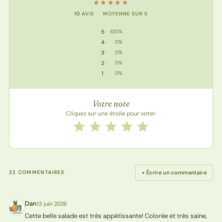
★
★
★
★
★
10
AVIS
·
MOYENNE SUR 5
5
100%
5 étoiles : 10 votes
4
0%
4 étoile : 0 vote
3
0%
3 étoile : 0 vote
2
0%
2 étoile : 0 vote
1
0%
1 étoile : 0 vote
Votre note
Cliquez sur une étoile pour voter.
Notez cette recette de 1 à 5 étoiles
1 étoile
2 étoiles
3 étoiles
4 étoiles
5 étoiles
+ Écrire un commentaire
22 COMMENTAIRES
Dan
13 juin 2026
D
Cette belle salade est très appétissante! Colorée et très saine,