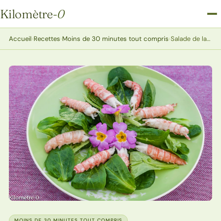
Kilomètre
-0
Kilomètre-0
Accueil
›
Recettes
›
Moins de 30 minutes tout compris
›
Salade de langoustines à la mâche et aux primevères
MOINS DE 30 MINUTES TOUT COMPRIS