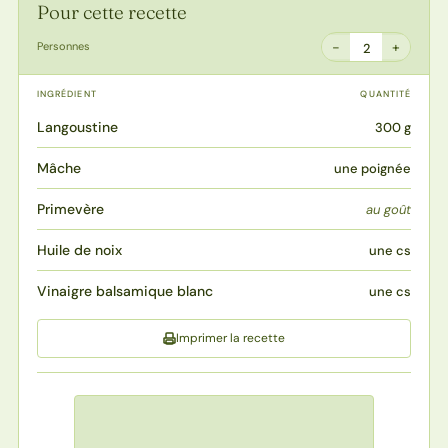
Pour cette recette
−
+
Personnes
2
INGRÉDIENT
QUANTITÉ
Langoustine
300 g
Mâche
une poignée
Primevère
au goût
Huile de noix
une cs
Vinaigre balsamique blanc
une cs
Imprimer la recette