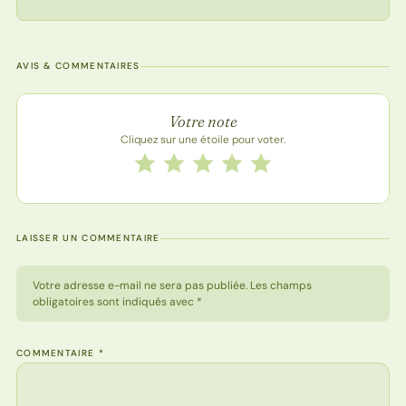
AVIS & COMMENTAIRES
Note de la recette
Votre note
Cliquez sur une étoile pour voter.
Notez cette recette de 1 à 5 étoiles
1 étoile
2 étoiles
3 étoiles
4 étoiles
5 étoiles
LAISSER UN COMMENTAIRE
Votre adresse e-mail ne sera pas publiée. Les champs
obligatoires sont indiqués avec *
COMMENTAIRE
*