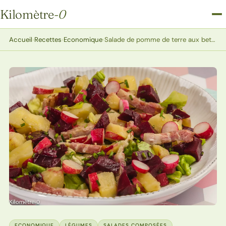
Kilomètre
-0
Kilomètre-0
Accueil
›
Recettes
›
Economique
›
Salade de pomme de terre aux betteraves et lardons
ECONOMIQUE
LÉGUMES
SALADES COMPOSÉES