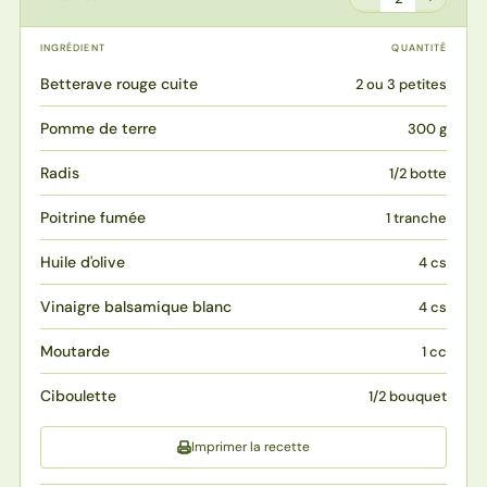
INGRÉDIENT
QUANTITÉ
Betterave rouge cuite
2 ou 3 petites
Pomme de terre
300 g
Radis
1/2 botte
Poitrine fumée
1 tranche
Huile d'olive
4 cs
Vinaigre balsamique blanc
4 cs
Moutarde
1 cc
Ciboulette
1/2 bouquet
Imprimer la recette