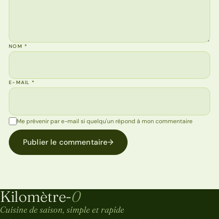
NOM
*
E-MAIL
*
Me prévenir par e-mail si quelqu'un répond à mon commentaire
Publier le commentaire
→
Kilomètre-
0
Kilomètre-0
Cuisine de saison, simple et rapide