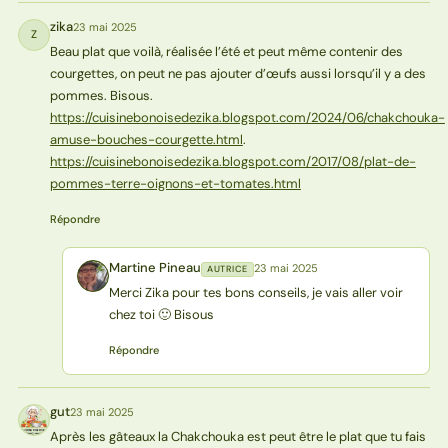
zika
23 mai 2025
Z
Beau plat que voilà, réalisée l’été et peut même contenir des
courgettes, on peut ne pas ajouter d’œufs aussi lorsqu’il y a des
pommes. Bisous.
https://cuisinebonoisedezika.blogspot.com/2024/06/chakchouka-
amuse-bouches-courgette.html
.
https://cuisinebonoisedezika.blogspot.com/2017/08/plat-de-
pommes-terre-oignons-et-tomates.html
Répondre
Martine Pineau
23 mai 2025
AUTRICE
MP
Merci Zika pour tes bons conseils, je vais aller voir
chez toi 🙂 Bisous
Répondre
gut
23 mai 2025
G
Après les gâteaux la Chakchouka est peut être le plat que tu fais