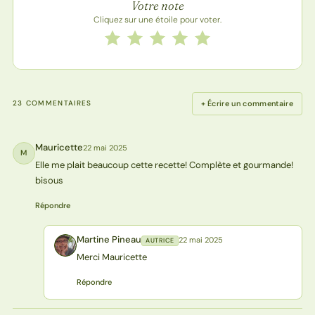
Votre note
Cliquez sur une étoile pour voter.
Notez cette recette de 1 à 5 étoiles
1 étoile
2 étoiles
3 étoiles
4 étoiles
5 étoiles
+ Écrire un commentaire
23 COMMENTAIRES
Mauricette
22 mai 2025
M
Elle me plait beaucoup cette recette! Complète et gourmande!
bisous
Répondre
Martine Pineau
22 mai 2025
AUTRICE
MP
Merci Mauricette
Répondre