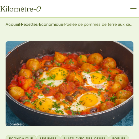
Kilomètre
-0
Kilomètre-0
Accueil
›
Recettes
›
Economique
›
Poêlée de pommes de terre aux œufs, façon chakchouka
ECONOMIQUE
LÉGUMES
PLATS AVEC DES OEUFS
POÊLÉE