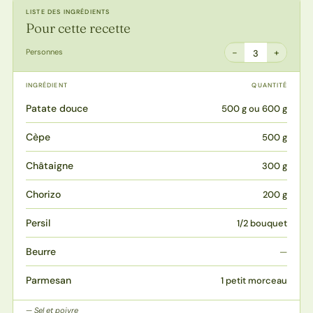
LISTE DES INGRÉDIENTS
Pour cette recette
−
+
Personnes
3
INGRÉDIENT
QUANTITÉ
Patate douce
500 g ou 600 g
Cèpe
500 g
Châtaigne
300 g
Chorizo
200 g
Persil
1/2 bouquet
Beurre
—
Parmesan
1 petit morceau
Sel et poivre