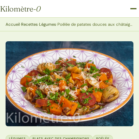
Kilomètre
-0
Kilomètre-0
Accueil
›
Recettes
›
Légumes
›
Poêlée de patates douces aux châtaignes, cèpes et chorizo
LÉGUMES
PLATS AVEC DES CHAMPIGNONS
POÊLÉE