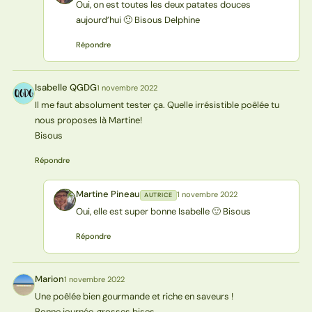
Oui, on est toutes les deux patates douces
aujourd’hui 🙂 Bisous Delphine
Répondre
Isabelle QGDG
1 novembre 2022
IQ
Il me faut absolument tester ça. Quelle irrésistible poêlée tu
nous proposes là Martine!
Bisous
Répondre
Martine Pineau
1 novembre 2022
AUTRICE
MP
Oui, elle est super bonne Isabelle 🙂 Bisous
Répondre
Marion
1 novembre 2022
M
Une poêlée bien gourmande et riche en saveurs !
Bonne journée, grosses bises.