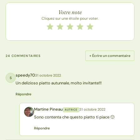
Note de la recette
Votre note
Cliquez sur une étoile pour voter.
Notez cette recette de 1 à 5 étoiles
1 étoile
2 étoiles
3 étoiles
4 étoiles
5 étoiles
+ Écrire un commentaire
24 COMMENTAIRES
speedy70
31 octobre 2022
S
Un delizioso piatto autunnale, molto invitante!!!
Répondre
Martine Pineau
31 octobre 2022
AUTRICE
MP
Sono contenta che questo piatto ti piace 🙂
Répondre