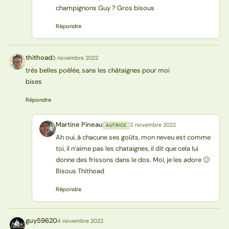
champignons Guy ? Gros bisous
Répondre
thithoad
3 novembre 2022
T
très belles poêlée, sans les châtaignes pour moi
bises
Répondre
Martine Pineau
3 novembre 2022
AUTRICE
MP
Ah oui, à chacune ses goûts, mon neveu est comme
toi, il n’aime pas les chataignes, il dit que cela lui
donne des frissons dans le dos. Moi, je les adore 🙂
Bisous Thithoad
Répondre
guy59620
4 novembre 2022
G