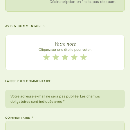
Désinscription en 1 clic, pas de spam.
AVIS & COMMENTAIRES
Note de la recette
Votre note
Cliquez sur une étoile pour voter.
Notez cette recette de 1 à 5 étoiles
1 étoile
2 étoiles
3 étoiles
4 étoiles
5 étoiles
LAISSER UN COMMENTAIRE
Votre adresse e-mail ne sera pas publiée. Les champs
obligatoires sont indiqués avec *
COMMENTAIRE
*