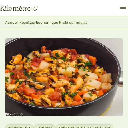
Kilomètre
-0
Kilomètre-0
Accueil
›
Recettes
›
Economique
›
Pilaki de moules
ECONOMIQUE
LÉGUMES
POISSONS, MOLLUSQUES ET CIE