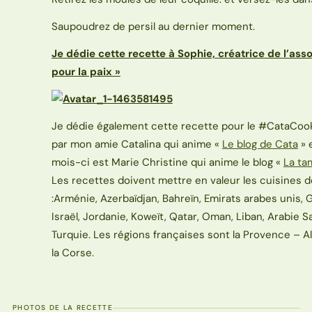
Saupoudrez de persil au dernier moment.
Je dédie cette recette à Sophie, créatrice de l’asso
pour la paix »
Je dédie également cette recette pour le #CataCook
par mon amie Catalina qui anime «
Le blog de Cata
» 
mois-ci est Marie Christine qui anime le blog «
La ta
Les recettes doivent mettre en valeur les cuisines 
:Arménie, Azerbaïdjan, Bahreïn, Emirats arabes unis, Gé
Israël, Jordanie, Koweït, Qatar, Oman, Liban, Arabie S
Turquie. Les régions françaises sont la Provence – A
la Corse.
PHOTOS DE LA RECETTE