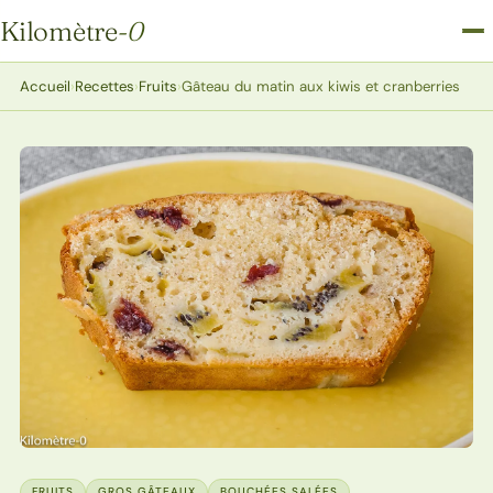
Kilomètre
-0
Kilomètre-0
Accueil
›
Recettes
›
Fruits
›
Gâteau du matin aux kiwis et cranberries
FRUITS
GROS GÂTEAUX
BOUCHÉES SALÉES