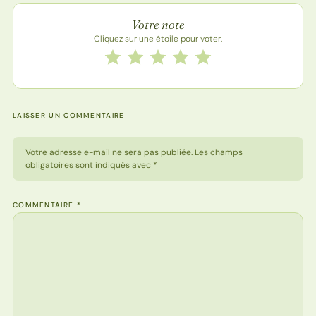
Note de la recette
Votre note
Cliquez sur une étoile pour voter.
Notez cette recette de 1 à 5 étoiles
1 étoile
2 étoiles
3 étoiles
4 étoiles
5 étoiles
LAISSER UN COMMENTAIRE
Votre adresse e-mail ne sera pas publiée. Les champs
obligatoires sont indiqués avec *
COMMENTAIRE
*