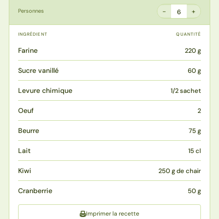
−
+
Personnes
6
INGRÉDIENT
QUANTITÉ
Farine
220 g
Sucre vanillé
60 g
Levure chimique
1/2 sachet
Oeuf
2
Beurre
75 g
Lait
15 cl
Kiwi
250 g de chair
Cranberrie
50 g
Imprimer la recette