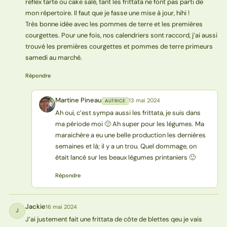
reflex tarte ou cake salé, tant les frittata ne font pas parti de
mon répertoire. Il faut que je fasse une mise à jour, hihi !
Très bonne idée avec les pommes de terre et les premières
courgettes. Pour une fois, nos calendriers sont raccord, j’ai aussi
trouvé les premières courgettes et pommes de terre primeurs
samedi au marché.
Répondre
Martine Pineau
13 mai 2024
AUTRICE
MP
Ah oui, c’est sympa aussi les frittata, je suis dans
ma période moi 🙂 Ah super pour les légumes. Ma
maraichère a eu une belle production les dernières
semaines et là; il y a un trou. Quel dommage, on
était lancé sur les beaux légumes printaniers 🙂
Répondre
Jackie
16 mai 2024
J
J’ai justement fait une frittata de côte de blettes qeu je vais