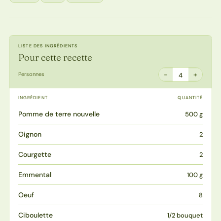
LISTE DES INGRÉDIENTS
Pour cette recette
−
+
Personnes
4
INGRÉDIENT
QUANTITÉ
Pomme de terre nouvelle
500 g
Oignon
2
Courgette
2
Emmental
100 g
Oeuf
8
Ciboulette
1/2 bouquet