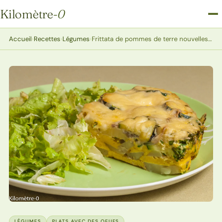
Kilomètre
-0
Kilomètre-0
Accueil
›
Recettes
›
Légumes
›
Frittata de pommes de terre nouvelles et courgettes
LÉGUMES
PLATS AVEC DES OEUFS