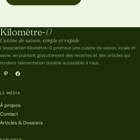
Kilomètre-
0
Kilomètre-0
Cuisine de saison, simple et rapide
L'association Kilomètre-0 promeut une cuisine de saison, locale et
saine, en publiant gratuitement des recettes et des articles qui
rendent l'alimentation durable accessible à tous.
LE MÉDIA
À propos
Contact
Articles & Dossiers