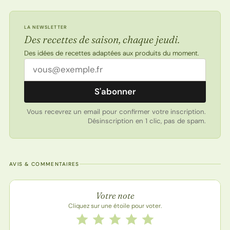
LA NEWSLETTER
Des recettes de saison, chaque jeudi.
Des idées de recettes adaptées aux produits du moment.
Adresse email
S'abonner
Vous recevrez un email pour confirmer votre inscription.
Désinscription en 1 clic, pas de spam.
AVIS & COMMENTAIRES
Note de la recette
Votre note
Cliquez sur une étoile pour voter.
Notez cette recette de 1 à 5 étoiles
1 étoile
2 étoiles
3 étoiles
4 étoiles
5 étoiles