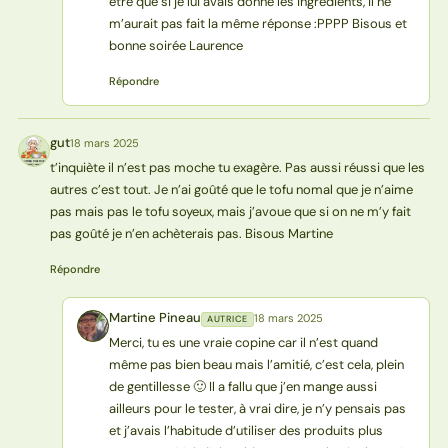
être que si je lui avais donné les ingrédients, il ne
m’aurait pas fait la même réponse :PPPP Bisous et
bonne soirée Laurence
Répondre
gut
18 mars 2025
G
t’inquiète il n’est pas moche tu exagère. Pas aussi réussi que les
autres c’est tout. Je n’ai goûté que le tofu nomal que je n’aime
pas mais pas le tofu soyeux, mais j’avoue que si on ne m’y fait
pas goûté je n’en achèterais pas. Bisous Martine
Répondre
Martine Pineau
18 mars 2025
AUTRICE
MP
Merci, tu es une vraie copine car il n’est quand
même pas bien beau mais l’amitié, c’est cela, plein
de gentillesse 🙂 Il a fallu que j’en mange aussi
ailleurs pour le tester, à vrai dire, je n’y pensais pas
et j’avais l’habitude d’utiliser des produits plus