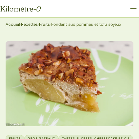
Kilomètre
-0
Kilomètre-0
Accueil
›
Recettes
›
Fruits
›
Fondant aux pommes et tofu soyeux
FRUITS
GROS GÂTEAUX
TARTES SUCRÉES, CHEESECAKE ET CIE