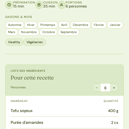
PRÉPARATION
CUISSON
PORTIONS
15 min
35 min
6 personnes
SAISONS & MOIS
Automne
Hiver
Printemps
Avril
Décembre
Février
Janvier
Mars
Novembre
Octobre
Septembre
Healthy
Végétarien
LISTE DES INGRÉDIENTS
Pour cette recette
−
+
Personnes
6
INGRÉDIENT
QUANTITÉ
Tofu soyeux
400 g
Purée d'amandes
2 cs