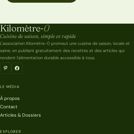
Kilomètre-
0
Kilomètre-0
Cuisine de saison, simple et rapide
L'association Kilomètre-0 promeut une cuisine de saison, locale et
saine, en publiant gratuitement des recettes et des articles qui
rendent l'alimentation durable accessible à tous.
LE MÉDIA
À propos
Contact
Articles & Dossiers
EXPLORER