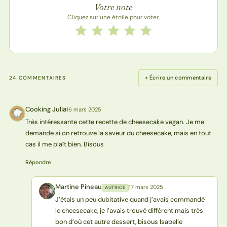
Votre note
Cliquez sur une étoile pour voter.
Notez cette recette de 1 à 5 étoiles
1 étoile
2 étoiles
3 étoiles
4 étoiles
5 étoiles
+ Écrire un commentaire
24 COMMENTAIRES
Cooking Julia
16 mars 2025
CJ
Très intéressante cette recette de cheesecake vegan. Je me
demande si on retrouve la saveur du cheesecake, mais en tout
cas il me plaît bien. Bisous
Répondre
Martine Pineau
17 mars 2025
AUTRICE
MP
J’étais un peu dubitative quand j’avais commandé
le cheesecake, je l’avais trouvé différent mais très
bon d’où cet autre dessert, bisous Isabelle