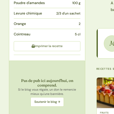
Poudre d'amandes
A
100 g
b
Levure chimique
2/3 d'un sachet
Orange
2
Cointreau
5 cl
Imprimer la recette
RECETTES S
Pas de pub ici aujourd'hui, on
comprend.
Si le blog vous régale, un don le remercie
mieux qu'une bannière.
Soutenir le blog →
FRUITS