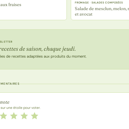
FROMAGE · SALADES COMPOSÉES
aux fraises
Salade de mesclun, melon, 
et avocat
SLETTER
recettes de saison, chaque jeudi.
ées de recettes adaptées aux produits du moment.
MMENTAIRES
 la recette
 note
 sur une étoile pour voter.
 cette recette de 1 à 5 étoiles
le
2 étoiles
3 étoiles
4 étoiles
5 étoiles