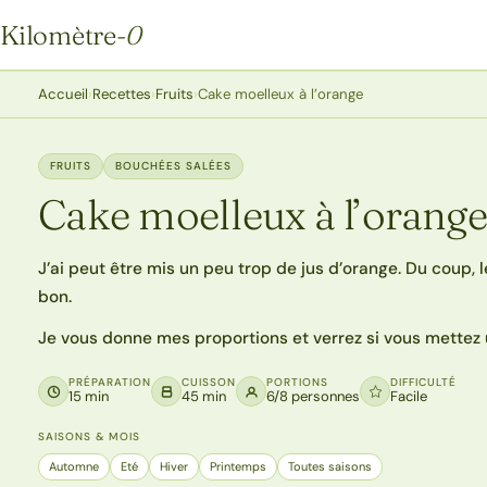
Kilomètre
-0
Kilomètre-0
Accueil
›
Recettes
›
Fruits
›
Cake moelleux à l’orange
FRUITS
BOUCHÉES SALÉES
Cake moelleux à l’orange
J’ai peut être mis un peu trop de jus d’orange. Du coup, le
bon.
Je vous donne mes proportions et verrez si vous mettez
PRÉPARATION
CUISSON
PORTIONS
DIFFICULTÉ
15 min
45 min
6/8 personnes
Facile
SAISONS & MOIS
Automne
Eté
Hiver
Printemps
Toutes saisons