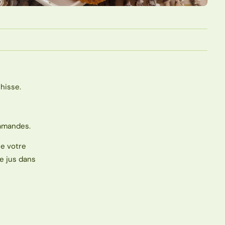
hisse.
’amandes.
ue votre
ce jus dans