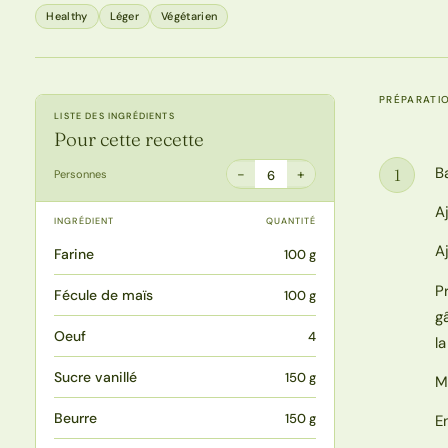
Healthy
Léger
Végétarien
PRÉPARATI
LISTE DES INGRÉDIENTS
Pour cette recette
B
1
−
+
Personnes
6
Étape
A
INGRÉDIENT
QUANTITÉ
A
Farine
100 g
P
Fécule de maïs
100 g
g
Oeuf
4
la
Sucre vanillé
150 g
M
Beurre
150 g
E