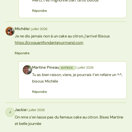
Merci, t’es mignonne Dan. Gros bisous
Répondre
Michèle
1 juillet 2026
M
Je ne dis jamais non à un cake au citron, j’arrive! Bisous
https://croquantfondantgourmand.com
Répondre
Martine Pineau
2 juillet 2026
AUTRICE
MP
Tu as bien raison, viens, je pourrais t’en refaire un ^^,
bisous Michèle
Répondre
Jackie
1 juillet 2026
J
On nme s’en lasse pas du fameux cake au citron. Bises Martine
et belle journée