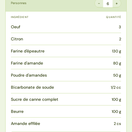
−
+
Personnes
6
INGRÉDIENT
QUANTITÉ
Oeuf
3
Citron
2
Farine d'épeautre
130 g
Farine d'amande
80 g
Poudre d'amandes
50 g
Bicarbonate de soude
1/2 cc
Sucre de canne complet
100 g
Beurre
100 g
Amande effilée
2 cs