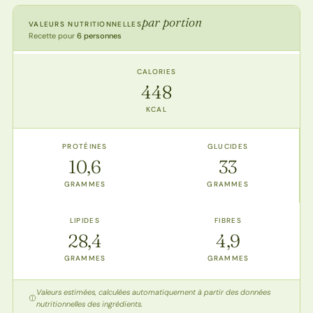
par portion
VALEURS NUTRITIONNELLES
Recette pour
6 personnes
CALORIES
448
KCAL
PROTÉINES
GLUCIDES
10,6
33
GRAMMES
GRAMMES
LIPIDES
FIBRES
28,4
4,9
GRAMMES
GRAMMES
Valeurs estimées, calculées automatiquement à partir des données
nutritionnelles des ingrédients.