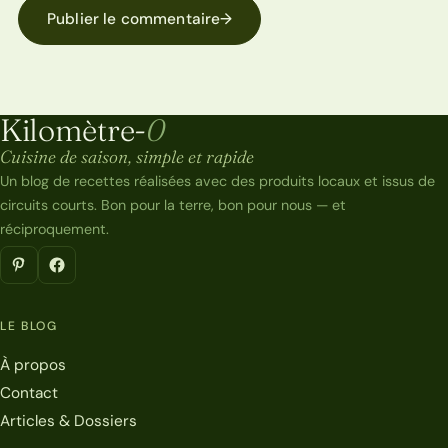
Publier le commentaire
→
Kilomètre-
0
Kilomètre-0
Cuisine de saison, simple et rapide
Un blog de recettes réalisées avec des produits locaux et issus de
circuits courts. Bon pour la terre, bon pour nous — et
réciproquement.
LE BLOG
À propos
Contact
Articles & Dossiers