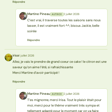
Répondre
Martine Pineau
2 juillet 2026
AUTRICE
MP
C’est vrai, il traverse toutes les saisons sans nous
lasser, il est vraiment fort ^^, bisous Jackie, belle
soirée
Répondre
irisa
1 juillet 2026
I
Allez, je vais le prendre de grand coeur ce cake ! le citron est une
saveur qu’on aime l’été, si rafraichissante
Merci Martine d’avoir participé !
Répondre
Martine Pineau
2 juillet 2026
AUTRICE
MP
T’es mignonne, merci Irisa. Tout le plaisir était pour
moi, merci pour le thème vraiment très sympa et
tellement adapté pour le moment car on va faire