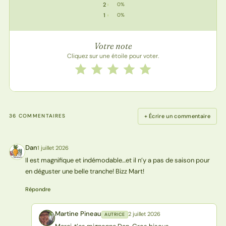
2
0%
2 étoile : 0 vote
1
0%
1 étoile : 0 vote
Votre note
Cliquez sur une étoile pour voter.
Notez cette recette de 1 à 5 étoiles
1 étoile
2 étoiles
3 étoiles
4 étoiles
5 étoiles
+ Écrire un commentaire
36 COMMENTAIRES
Dan
1 juillet 2026
D
Il est magnifique et indémodable…et il n’y a pas de saison pour
en déguster une belle tranche! Bizz Mart!
Répondre
Martine Pineau
2 juillet 2026
AUTRICE
MP