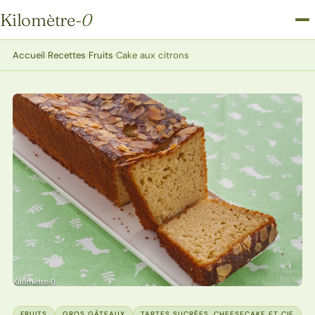
Kilomètre
-0
Kilomètre-0
Accueil
›
Recettes
›
Fruits
›
Cake aux citrons
FRUITS
GROS GÂTEAUX
TARTES SUCRÉES, CHEESECAKE ET CIE