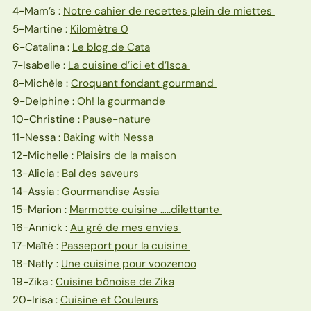
4-Mam’s :
Notre cahier de recettes plein de miettes
5-Martine :
Kilomètre 0
6-Catalina :
Le blog de Cata
7-Isabelle :
La cuisine d’ici et d’Isca
8-Michèle :
Croquant fondant gourmand
9-Delphine :
Oh! la gourmande
10-Christine :
Pause-nature
11-Nessa :
Baking with Nessa
12-Michelle :
Plaisirs de la maison
13-Alicia :
Bal des saveurs
14-Assia :
Gourmandise Assia
15-Marion :
Marmotte cuisine …..dilettante
16-Annick :
Au gré de mes envies
17-Maïté :
Passeport pour la cuisine
18-Natly :
Une cuisine pour voozenoo
19-Zika :
Cuisine bônoise de Zika
20-Irisa :
Cuisine et Couleurs