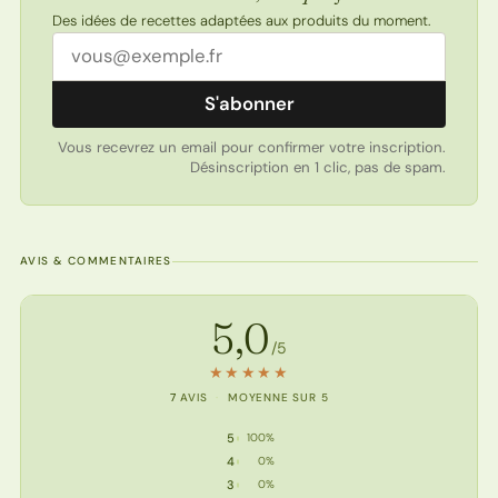
Des idées de recettes adaptées aux produits du moment.
Adresse email
S'abonner
Vous recevrez un email pour confirmer votre inscription.
Désinscription en 1 clic, pas de spam.
AVIS & COMMENTAIRES
Note de la recette
5,0
/5
★
★
★
★
★
7
AVIS
·
MOYENNE SUR 5
5
100%
5 étoiles : 7 votes
4
0%
4 étoile : 0 vote
3
0%
3 étoile : 0 vote