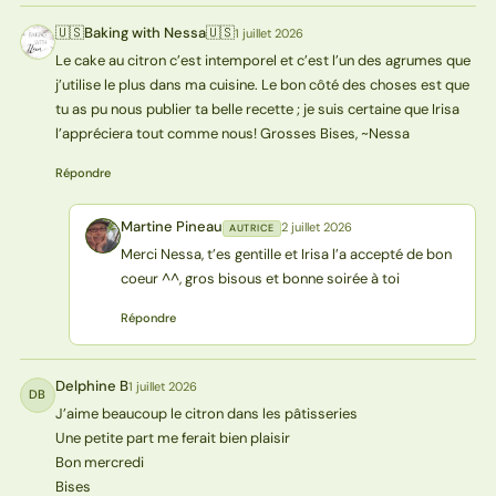
🇺🇸Baking with Nessa🇺🇸
1 juillet 2026
🇺N
Le cake au citron c’est intemporel et c’est l’un des agrumes que
j’utilise le plus dans ma cuisine. Le bon côté des choses est que
tu as pu nous publier ta belle recette ; je suis certaine que Irisa
l’appréciera tout comme nous! Grosses Bises, ~Nessa
Répondre
Martine Pineau
2 juillet 2026
AUTRICE
MP
Merci Nessa, t’es gentille et Irisa l’a accepté de bon
coeur ^^, gros bisous et bonne soirée à toi
Répondre
Delphine B
1 juillet 2026
DB
J’aime beaucoup le citron dans les pâtisseries
Une petite part me ferait bien plaisir
Bon mercredi
Bises