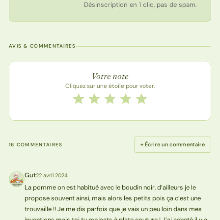
Désinscription en 1 clic, pas de spam.
AVIS & COMMENTAIRES
Note de la recette
Votre note
Cliquez sur une étoile pour voter.
Notez cette recette de 1 à 5 étoiles
1 étoile
2 étoiles
3 étoiles
4 étoiles
5 étoiles
+ Écrire un commentaire
16 COMMENTAIRES
Gut
22 avril 2024
G
La pomme on est habitué avec le boudin noir, d’ailleurs je le
propose souvent ainsi, mais alors les petits pois ça c’est une
trouvaille !! Je me dis parfois que je vais un peu loin dans mes
inventions mais toi tu me bats à plate couture ! J’ai acheté il y a