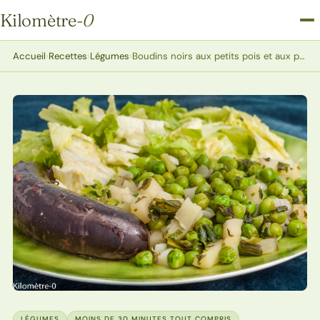
Kilomètre
-0
Kilomètre-0
Accueil
›
Recettes
›
Légumes
›
Boudins noirs aux petits pois et aux pommes
LÉGUMES
MOINS DE 30 MINUTES TOUT COMPRIS