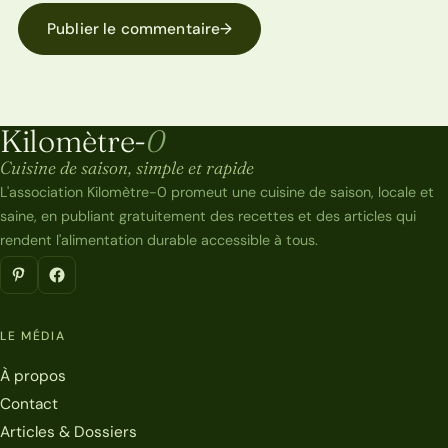
Publier le commentaire
→
Kilomètre-
0
Kilomètre-0
Cuisine de saison, simple et rapide
L'association Kilomètre-0 promeut une cuisine de saison, locale et
saine, en publiant gratuitement des recettes et des articles qui
rendent l'alimentation durable accessible à tous.
LE MÉDIA
À propos
Contact
Articles & Dossiers