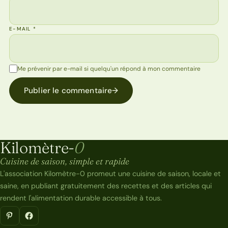
E-MAIL
*
Me prévenir par e-mail si quelqu'un répond à mon commentaire
Publier le commentaire
→
Kilomètre-
0
Kilomètre-0
Cuisine de saison, simple et rapide
L'association Kilomètre-0 promeut une cuisine de saison, locale et
saine, en publiant gratuitement des recettes et des articles qui
rendent l'alimentation durable accessible à tous.