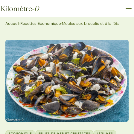
Kilomètre
-0
Kilomètre-0
Accueil
›
Recettes
›
Economique
›
Moules aux brocolis et à la fêta
ECONOMIQUE
FRUITS DE MER ET CRUSTACÉS
LÉGUMES