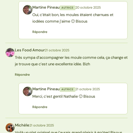
Martine Pineau
20 octobre 2025
AUTRICE
MP
Oui, c’était bon, les moules étaient charnues et
iodées comme j’aime 🙂 Bisous
Répondre
Les Food Amour
21 octobre 2025
LA
Très sympa d’accompagner les moule comme cela, ça change et
je trouve que c’est une excellente idée. Bizh
Répondre
Martine Pineau
21 octobre 2025
AUTRICE
MP
Merci, c’est gentil Nathalie 🙂 Bisous
Répondre
Michèle
21 octobre 2025
M
Voilà un plat original que j’aurais grand plaisir à goûter! Bisous