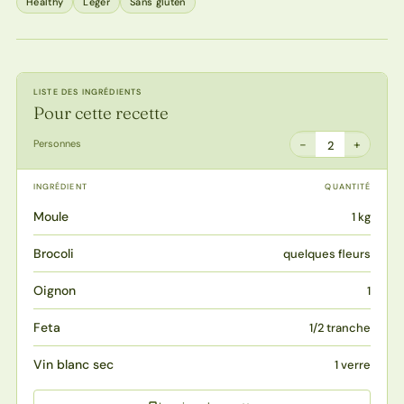
Healthy
Léger
Sans gluten
LISTE DES INGRÉDIENTS
Pour cette recette
−
+
Personnes
2
INGRÉDIENT
QUANTITÉ
Moule
1 kg
Brocoli
quelques fleurs
Oignon
1
Feta
1/2 tranche
Vin blanc sec
1 verre