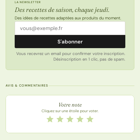
LA NEWSLETTER
Des recettes de saison, chaque jeudi.
Des idées de recettes adaptées aux produits du moment.
Adresse email
S'abonner
Vous recevrez un email pour confirmer votre inscription.
Désinscription en 1 clic, pas de spam.
AVIS & COMMENTAIRES
Note de la recette
Votre note
Cliquez sur une étoile pour voter.
Notez cette recette de 1 à 5 étoiles
1 étoile
2 étoiles
3 étoiles
4 étoiles
5 étoiles