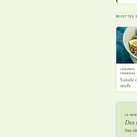
RECETTES S
LÉGUMES ·
FROMAGE 
Salade d
œufs
LA NEW
Des 
Des id