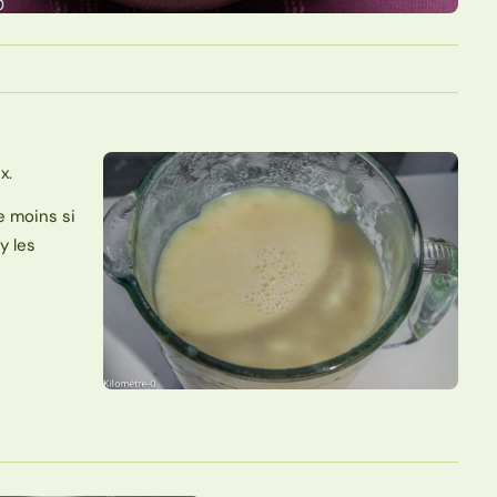
x.
re moins si
y les