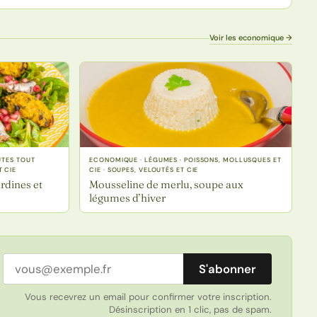
Voir les economique →
UTES TOUT
ECONOMIQUE · LÉGUMES · POISSONS, MOLLUSQUES ET
T CIE
CIE · SOUPES, VELOUTÉS ET CIE
rdines et
Mousseline de merlu, soupe aux
légumes d’hiver
Adresse email
S'abonner
Vous recevrez un email pour confirmer votre inscription.
Désinscription en 1 clic, pas de spam.