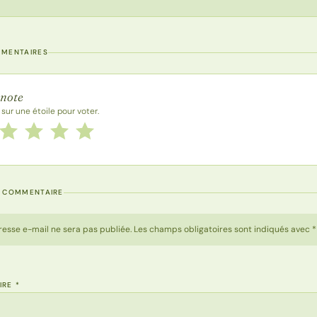
MMENTAIRES
 la recette
 note
 sur une étoile pour voter.
 cette recette de 1 à 5 étoiles
le
2 étoiles
3 étoiles
4 étoiles
5 étoiles
N COMMENTAIRE
resse e-mail ne sera pas publiée. Les champs obligatoires sont indiqués avec *
IRE
*