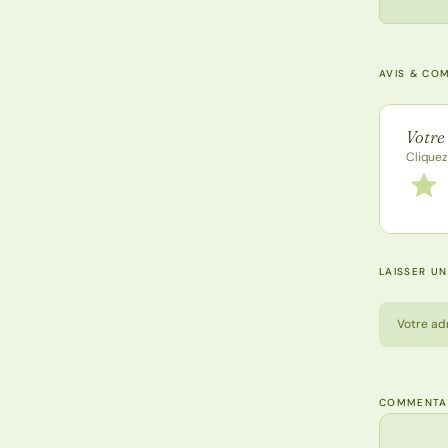
AVIS & CO
Note de
Votre
Cliquez
Notez
1 étoi
LAISSER U
Votre ad
COMMENTA