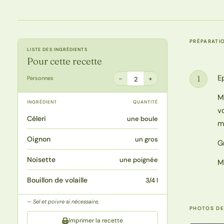
PRÉPARATI
LISTE DES INGRÉDIENTS
Pour cette recette
E
1
−
+
Personnes
2
Étape
M
INGRÉDIENT
QUANTITÉ
v
Céleri
une boule
m
Oignon
un gros
G
Noisette
une poignée
M
Bouillon de volaille
3/4 l
Sel et poivre si nécessaire,
PHOTOS DE
Imprimer la recette