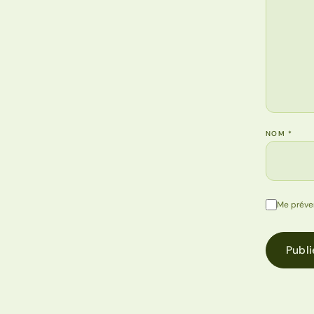
NOM
*
Me préve
Publi