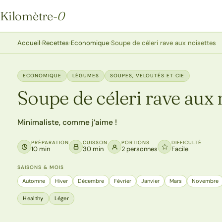
Kilomètre
-0
Kilomètre-0
Accueil
›
Recettes
›
Economique
›
Soupe de céleri rave aux noisettes
ECONOMIQUE
LÉGUMES
SOUPES, VELOUTÉS ET CIE
Soupe de céleri rave aux 
Minimaliste, comme j’aime !
PRÉPARATION
CUISSON
PORTIONS
DIFFICULTÉ
10 min
30 min
2 personnes
Facile
SAISONS & MOIS
Automne
Hiver
Décembre
Février
Janvier
Mars
Novembre
Healthy
Léger