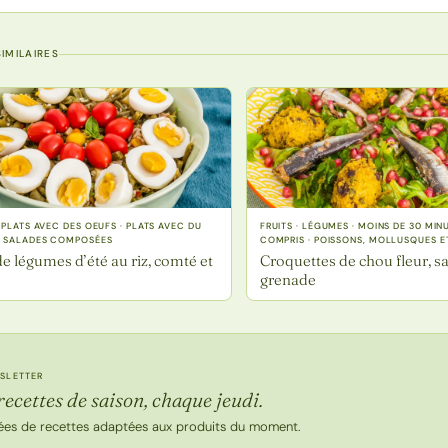
IMILAIRES
 PLATS AVEC DES OEUFS · PLATS AVEC DU
FRUITS · LÉGUMES · MOINS DE 30 MIN
· SALADES COMPOSÉES
COMPRIS · POISSONS, MOLLUSQUES E
e légumes d’été au riz, comté et
Croquettes de chou fleur, sa
grenade
SLETTER
recettes de saison, chaque jeudi.
ées de recettes adaptées aux produits du moment.