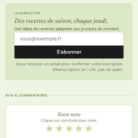
LA NEWSLETTER
Des recettes de saison, chaque jeudi.
Des idées de recettes adaptées aux produits du moment.
Adresse email
S'abonner
Vous recevrez un email pour confirmer votre inscription.
Désinscription en 1 clic, pas de spam.
AVIS & COMMENTAIRES
Note de la recette
Votre note
Cliquez sur une étoile pour voter.
Notez cette recette de 1 à 5 étoiles
1 étoile
2 étoiles
3 étoiles
4 étoiles
5 étoiles