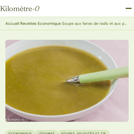
Kilomètre
-0
Kilomètre-0
Accueil
›
Recettes
›
Economique
›
Soupe aux fanes de radis et aux pois cassés
ECONOMIQUE
LÉGUMES
SOUPES, VELOUTÉS ET CIE