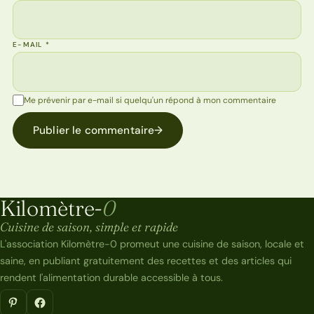
E-MAIL
*
Me prévenir par e-mail si quelqu'un répond à mon commentaire
Publier le commentaire
→
Kilomètre-
0
Kilomètre-0
Cuisine de saison, simple et rapide
L'association Kilomètre-0 promeut une cuisine de saison, locale et
saine, en publiant gratuitement des recettes et des articles qui
rendent l'alimentation durable accessible à tous.