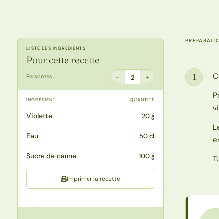
PRÉPARATI
LISTE DES INGRÉDIENTS
Pour cette recette
Cu
1
−
+
Personnes
2
Étape
P
INGRÉDIENT
QUANTITÉ
v
Violette
20 g
L
Eau
50 cl
e
Sucre de canne
100 g
T
Imprimer la recette