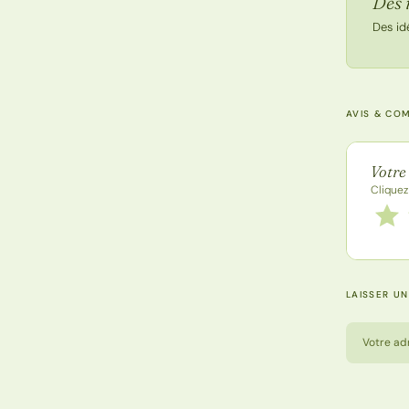
Des 
Des id
AVIS & CO
Note de
Votre
Cliquez
Notez
1 étoi
LAISSER U
Votre ad