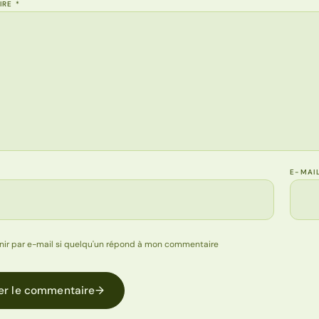
IRE
*
E-MAI
nir par e-mail si quelqu'un répond à mon commentaire
er le commentaire
→