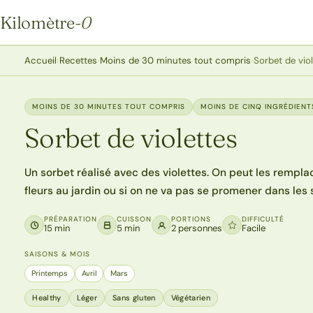
Kilomètre
-0
Kilomètre-0
Accueil
›
Recettes
›
Moins de 30 minutes tout compris
›
Sorbet de vio
MOINS DE 30 MINUTES TOUT COMPRIS
MOINS DE CINQ INGRÉDIENT
Sorbet de violettes
Un sorbet réalisé avec des violettes. On peut les remplac
fleurs au jardin ou si on ne va pas se promener dans les 
PRÉPARATION
CUISSON
PORTIONS
DIFFICULTÉ
15 min
5 min
2 personnes
Facile
SAISONS & MOIS
Printemps
Avril
Mars
Healthy
Léger
Sans gluten
Végétarien