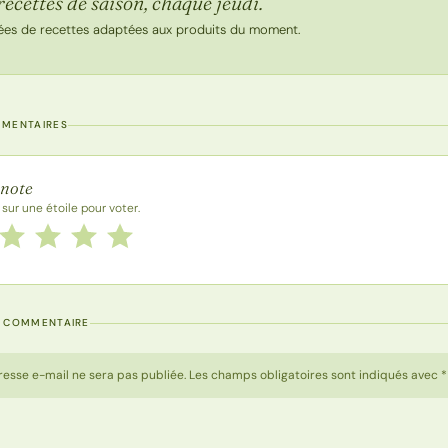
recettes de saison, chaque jeudi.
ées de recettes adaptées aux produits du moment.
MMENTAIRES
 la recette
 note
 sur une étoile pour voter.
 cette recette de 1 à 5 étoiles
le
2 étoiles
3 étoiles
4 étoiles
5 étoiles
N COMMENTAIRE
resse e-mail ne sera pas publiée. Les champs obligatoires sont indiqués avec *