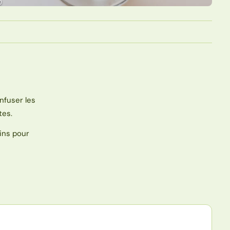
infuser les
tes.
ains pour