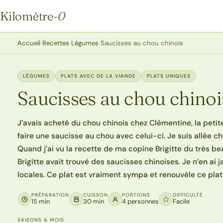
Kilomètre
-0
Kilomètre-0
Accueil
›
Recettes
›
Légumes
›
Saucisses au chou chinois
LÉGUMES
PLATS AVEC DE LA VIANDE
PLATS UNIQUES
Saucisses au chou chinoi
J’avais acheté du chou chinois chez Clémentine, la petit
faire une saucisse au chou avec celui-ci. Je suis allée che
Quand j’ai vu la recette de ma copine Brigitte du très b
Brigitte avait trouvé des saucisses chinoises. Je n’en ai
locales. Ce plat est vraiment sympa et renouvèle ce plat 
PRÉPARATION
CUISSON
PORTIONS
DIFFICULTÉ
15 min
30 min
4 personnes
Facile
SAISONS & MOIS