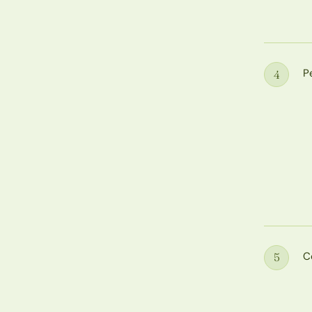
P
4
Étape
C
5
Étape