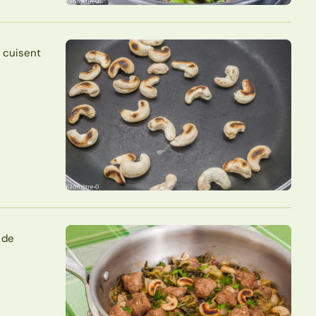
s cuisent
 de