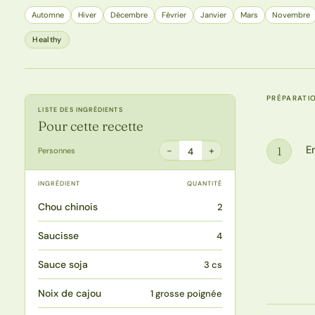
Automne
Hiver
Décembre
Février
Janvier
Mars
Novembre
Healthy
PRÉPARATI
LISTE DES INGRÉDIENTS
Pour cette recette
E
1
−
+
Personnes
4
Étape
INGRÉDIENT
QUANTITÉ
Chou chinois
2
Saucisse
4
Sauce soja
3 cs
Noix de cajou
1 grosse poignée