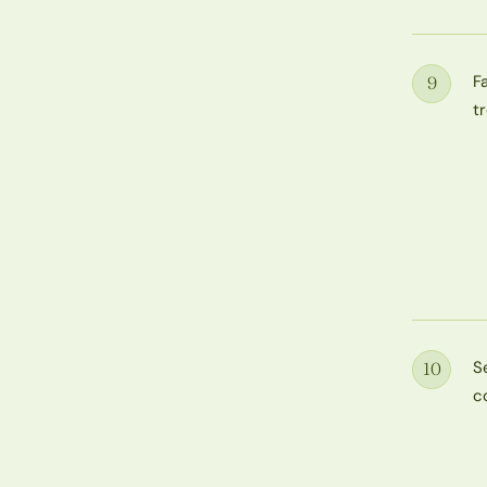
F
9
Étape
tr
S
10
Étape
c