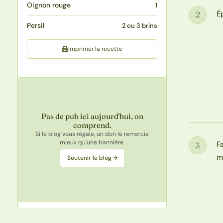
Oignon rouge
1
É
2
Étape
Persil
2 ou 3 brins
Imprimer la recette
Pas de pub ici aujourd'hui, on
comprend.
Si le blog vous régale, un don le remercie
mieux qu'une bannière.
F
3
Étape
m
Soutenir le blog →