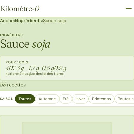
Kilomètre
-0
Kilomètre-0
Accueil
›
Ingrédients
›
Sauce soja
INGRÉDIENT
Sauce
soja
POUR 100 G
40
7,3 g
1,7 g
0,5 g
0,9 g
kcal
protéines
glucides
lipides
fibres
98
recettes
Toutes
Automne
Eté
Hiver
Printemps
Toutes s
SAISON