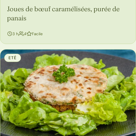
Joues de bœuf caramélisées, purée de
panais
personnes
3 h
4
Facile
ETÉ