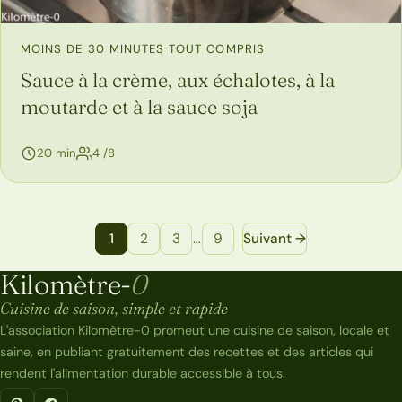
MOINS DE 30 MINUTES TOUT COMPRIS
Sauce à la crème, aux échalotes, à la
moutarde et à la sauce soja
personnes
20 min
4 /8
Navigation entre les pages de recettes
1
2
3
…
9
Suivant →
Kilomètre-
0
Kilomètre-0
Cuisine de saison, simple et rapide
L'association Kilomètre-0 promeut une cuisine de saison, locale et
saine, en publiant gratuitement des recettes et des articles qui
rendent l'alimentation durable accessible à tous.